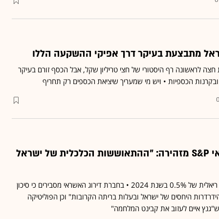
0
אל מתבצעת בעיקר דרך אפיקי ההשקעה הללו
חצה לראשונה רף היסטורי של חצי טריליון שקל, אבל הכסף זורם בעיקר
בקרנות הכספיות • ויש מי שמעריך שיציאת הכספים רק תחריף
חברת דירוג האשראי S&P מזהירה: "ההתאוששות הכלכלית של ישראל
S&P צופה לישראל צמיחה ריאלית של 0.5% בשנת 2024 • בחברת דירוג האשראי מסבירים כי סיכון
ידרדרות היחסים של ישראל ובעלות בריתה הקרובות" וכן הפוליטיקה
ש"גנץ איים לעזוב את קבינט המלחמה"