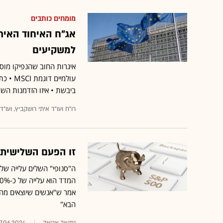
מומחים כותבים
אג"ח האיחוד האיר
למשקיעים
איגרות החוב שהנפיקו מוסד
עולמיי
ביבשת • איזו הזדמנות הש
רו"ח ועו"ד איתי רושקביץ, ועו"
זו הפעם השלישית בלבד ב-25 שנה שה-0
אמר ש"אנשים שיוצאים מהבו
הבא"