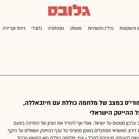
ן והשקעות
נדל''ן ותשתיות
משפט
טכנולוגיה
גלובלי
ניהול וקריירה
ודי'ס במצב של מלחמה כוללת עם חיזבאללה,
 ההייטק הישראלי
 עדכון סטטוס על ישראל, ואולי אף להוריד את הציון של המדינה בפעם
 דירוג האשראי מסתכלים באופן ספציפי על ענף ההייטק ושואלים על היקף
ים להעתיק מגוריהם לחו"ל • וגם: מלחמה כוללת היא החשש הגדול