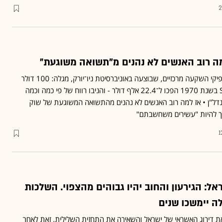
2
 רוב האנשים לא נהנים מ"תשואה משוגעת״
בדיקה חדשה של ביצועי אפיקי השקעה מרכזיים, שבוצעה באוניברסיטת ניו־יורק, מגלה: 100 דולר
שהושקעו במדד S&P 500 בשנת 1970 הפכו ל־22.4 אלף דולר - והניבו רווח של פי כמה וכמה
דל"ן • אז למה רוב האנשים לא נהנים מהתשואה המשוגעת של שוק
רך להיות "עשירים משחשבתם"
1
אל: הגירעון והחוב יהיו גבוהים מהצפוי. השלכות
 יימשכו שנים
את דירוג האשראי של ישראל והשאירה את התחזית השלילית, זאת לאחר