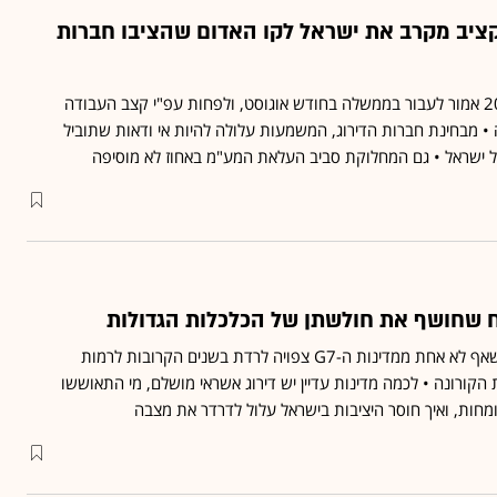
ציב מקרב את ישראל לקו האדום שהציבו חברות
תקציב המדינה לשנת 2025 אמור לעבור בממשלה בחודש אוגוסט, ולפחות עפ"י קצב העבודה
 • מבחינת חברות הדירוג, המשמעות עלולה להיות אי ודאות שתוביל
 ישראל • גם המחלוקת סביב העלאת המע"מ באחוז לא מוסיפה
ח שחושף את חולשתן של הכלכלות הגדולות
דוח חדש של S&P חושף שאף לא אחת ממדינות ה-G7 צפויה לרדת בשנים הקרובות לרמות
קורונה • לכמה מדינות עדיין יש דירוג אשראי מושלם, מי התאוששו
מחות, ואיך חוסר היציבות בישראל עלול לדרדר את מצבה