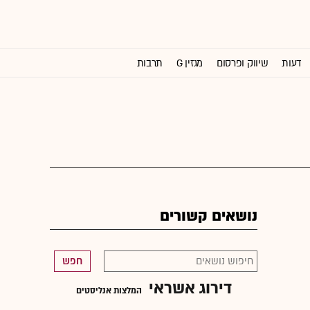
דעות
שיווק ופרסום
מגזין G
תרבות
וול סטריט ג'ורנל
נושאים קשורים
חפש
דירוג אשראי
המלצות אנליסטים