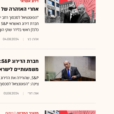
דירוג אשראי
אחרי האזהרה של S&P ישראל: האם הורדת דירוג נוספת בדרך?
"הפוטנציאל לסכסוך רחב י
ח
כלכלן ראשי בלידר שוקי הו
אהרן כץ
04.08.2024
ח
משמעותיים לישרא
S&P, שהורידה את הדיר
ציינה: "הפוטנציאל לסכסוך
אורן דורי
01.08.2024
תקציב המדינה
| ניתוח