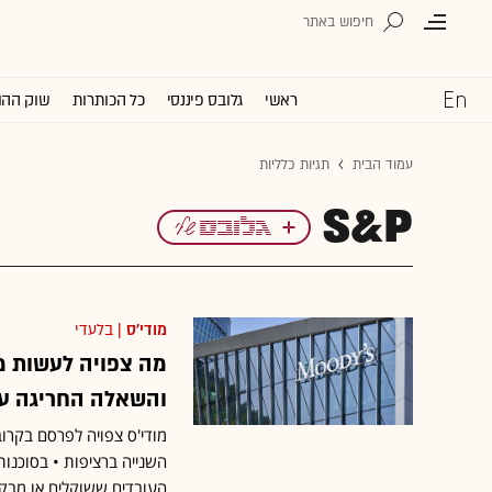
ראשי
גלובס פיננסי
כל הכותרות
שוק ההו
עמוד הבית
תגיות כלליות
S&P
מודי'ס
| בלעדי
מה צפויה לעשות מ
והשאלה החריגה על
מודי'ס צפויה לפרסם בקרוב
השנייה ברציפות • בסוכנות
העובדים ששוקלים או מבקש