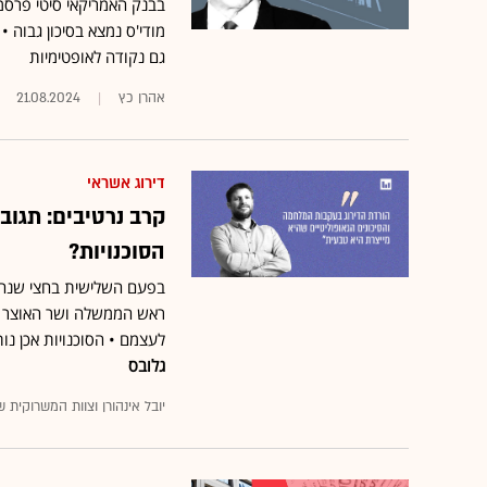
בבנק האמריקאי סיטי פרסמו
מודי'ס נמצא בסיכון גבוה 
גם נקודה לאופטימיות
אהרן כץ
21.08.2024
דירוג אשראי
קרב נרטיבים: תגוב
הסוכנויות?
בפעם השלישית בחצי שנה,
ראש הממשלה ושר האוצר מס
לעצמם • הסוכנויות אכן נו
גלובס
יובל אינהורן וצוות המשרוקית ש