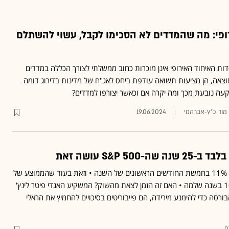
ופי: מה שהמדדים לא הסכימו לקבל, עשוי להשתלם
ות האיחוד האירופי אינן מוכרות כחוב ממשלתי לצורך הכללה במדדים
ם דוגמת MSCI • כתוצאה, הן מציעות תשואה עודפת ביחס לאג"ח של מדינות בדירוג דומה
קעה נובעת מכך ומה יקרה אם וכאשר יצורפו למדדים?
ד מור כ"ץ-אברהמי
19.06.2024
S&P 50 עושה זאת
ה"סנופי" השלים עלייה של 11% בחמשת החודשים הראשונים של השנה • וזאת בעוד שהממוצע של
המדד הוא עלייה של כ-10% בשנה שלמה • האם זה הזמן לצאת מהשוק? המשקיע האגדי פיטר לינץ'
רסה כדי להימנע מירידה, הם פייבוריטים בסיכויים להחמיץ את הראלי