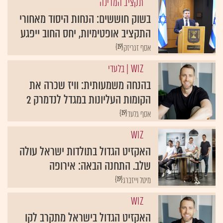
תקציב המדינה
בשוק חוששים: הנחות היסוד מאחורי
התקציב אופטימיות, יחס החוב ייפגע
{19}
אסף זגריזק
WIZ
| בלעדי
בהנחה משמעותית: וויז שכרה את
הקומות העליונות במגדל לנדמרק 2
{19}
אסף גלעד
WIZ
האקזיט הגדול בתולדות ישראל עולה
שלב. התחנה הבאה: אירופה
{19}
מיטל וייזברג
WIZ
האקזיט הגדול בישראל מתקרב לקו