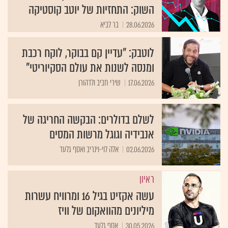
השוק: התחזיות של יוטב קוסטיקה
28.06.2026
בר לביא
לוטבק: "עדיין קם בבוקר, לוקח רכבת
ומנסה לשנות את עולם הסקיוריטי"
17.06.2026
שירי חביב ולדהורן
לשלם בדולרים: הבקשה החריגה של
אנבידיה וגוגל מרשות המסים
02.06.2026
אלה לוי-וינריב ואסף גלעד
ראיון
עשה אקזיט בגיל 16 ומרוויח עשרות
מיליונים מהוואקום של וויז
30.05.2026
אסף גלעד