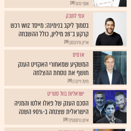
{19}
אסף גלעד
עמי לוטבק
בסמוך ליקב בנימינה: מייסד WIZ רכש
קרקע ב־28 מיליון, כולל ההשבחה
{19}
אריק מירובסקי
ארמיס
המשקיע שמאחורי האקזיט הענק
חושף את נוסחת ההצלחה
{19}
מיטל וייזברג
ישראליות בוול סטריט
הסכם הענק של פאלו אלטו והמניה
הישראלית שצנחה ב-90% השנה
{19}
איתן גרסטנפלד