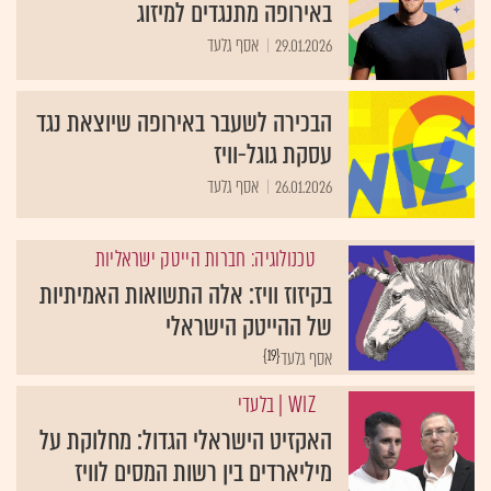
באירופה מתנגדים למיזוג
29.01.2026
אסף גלעד
הבכירה לשעבר באירופה שיוצאת נגד
עסקת גוגל-וויז
26.01.2026
אסף גלעד
טכנולוגיה: חברות הייטק ישראליות
בקיזוז וויז: אלה התשואות האמיתיות
של ההייטק הישראלי
{19}
אסף גלעד
WIZ
| בלעדי
האקזיט הישראלי הגדול: מחלוקת על
מיליארדים בין רשות המסים לוויז