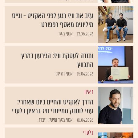
עזב את וויז רגע לפני האקזיט - וגייס
מיליונים מאסף רפפורט
12.05.2026
אסף גלעד
ותודה לעסקת וויז: הגירעון במרץ
התכווץ
15.04.2026
אסף זגריזק
ראיון
הדרך לאקזיט והחיים ביום שאחרי:
עמי לוטבק ממייסדי וויז בראיון בלעדי
01.04.2026
אסף גלעד ומיטל וייזברג
בלעדי