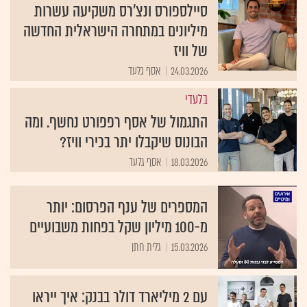
סיילספורס ונצ'רס משקיעה עשרות
מיליונים במתחרה הישראלית החדשה
של וויז
24.03.2026
אסף גלעד
בלעדי
התגמול של אסף רפפורט נחשף. ומה
הבונוס שיקבלו יתר בכירי וויז?
18.03.2026
אסף גלעד
המספרים של ענף הפרסום: יותר
מ-100 מיליון שקל בפחות משבועיים
15.03.2026
גלית חתן
עם 2 מיליארד דולר בבנק: איך ייראו