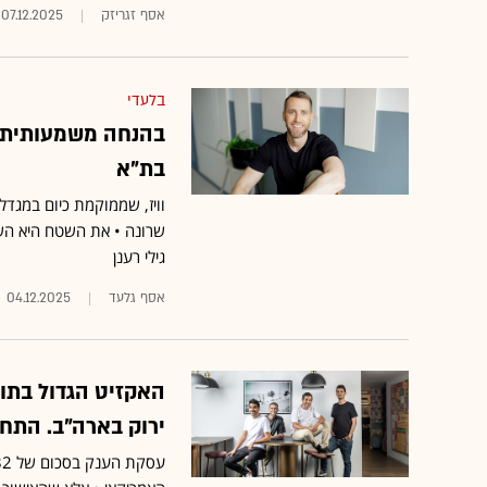
אסף זגריזק
07.12.2025
בלעדי
בת"א
וויז, שממוקמת כיום במגד
שרונה • את השטח היא הש
גילי רענן
אסף גלעד
04.12.2025
האקזיט הגדול בתול
ירוק בארה"ב. התח