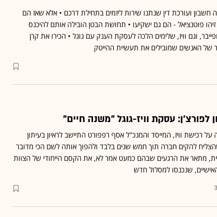
אה חשבון ועורכת דין שנתנו שירות ליזמים בתחילת דרכם • אלא שאז הם
הו פוטנציאל - הם גם ישקיעו • תחושת הבטן הובילה אותם להיכנס
פייבר, וגם וויז, שלימים הלכה לעסקת הענק עם גוגל • הכירו את קרן
לפורצ'ן: עסקת וויז-גוגל "משנה חיים"
על רכישת וויז, המייסד והמנכ"ל אסף רפפורט התיישב לראיון בעיתון
שהצליח להקים חברה תוך חמש שנים בלבד ולהפוך אותה לשם הכי מדובר
, מתאר את הרגעים שבהם כמעט אמר לא, את הקסם הייחודי של הצוות
 האישיים, שנכנסו למסלול חדש