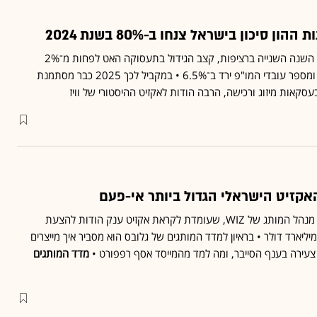
ון סיכון בישראל צנחו ב-80% בשנת 2024
תוצר ההייטק נותר קפוא זו השנה השנייה ברציפות, קצב הגידול בתעסוקה האט לפחות מ־2%
בשנה, לראשונה זה עשור, ומספר עובדי המו"פ ירד ב־6.5% • במקביל לכך 2025 כבר מסתמנת
סקאות מיזוג ורכישה, הרבה הודות לאקזיט ההיסטורי של וויז
אקזיט הישראלי הגדול ביותר אי-פעם
בגיל 29 בלבד רועי כץ הוא מנהל המותג של WIZ, שעומדת לקראת אקזיט ענק הודות להצעת
רכישה מגוגל תמורת 32 מיליארד דולר • בראיון למדד המותגים של גלובס הוא מסביר איך מייצרים
צעירה בענף הסייבר, ומה למד מהמייסד אסף רפפורט •
מדד המותגים