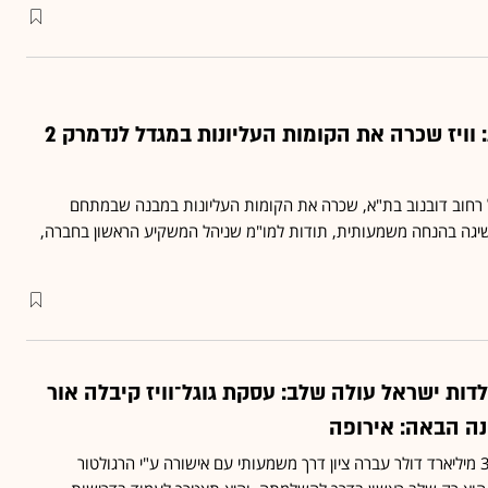
בהנחה משמעותית: וויז שכרה את הקומות העליונות במגדל לנדמרק 2
ל רחוב דובנוב בת"א, שכרה את הקומות העליונות במבנה שבמתחם
יגה בהנחה משמעותית, תודות למו"מ שניהל המשקיע הראשון בחברה,
דות ישראל עולה שלב: עסקת גוגל־וויז קיבלה אור
נה הבאה: אירופה
עסקת הענק בסכום של 32 מיליארד דולר עברה ציון דרך משמעותי עם אישורה ע"י הרגולטור