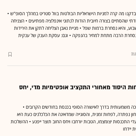
בדקנו מה קרה למניות הישראליות הבולטות בוול סטריט במהלך הסופ"ש •
תי שהסתיים בצורה חיובית הודות לנתוני אינפלציה מפתיעים • הצניחה
בוע, והיא נסחרת ברמות שפל • מניית נאבן הצליחה לתקן את הירידות
 נסחרת הרבה מתחת למחיר בהנפקה • וגם: עסקת הענק של ענקית
21
ת היסוד מאחורי התקציב אופטימיות מדי, יחס
 משמעותית בדרך לאישורה הסופי בכנסת בחודשים הקרובים •
ן נפתרה, לפחות זמנית, והסוגייה שמדאיגה את הכלכלנים כעת היא
די התכנסות יצומצמו, הטבות יורחבו ויחס החוב תוצר ייפגע • ההשלכות
 יידחו