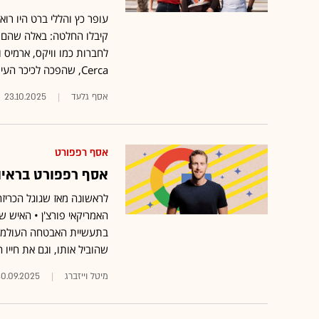
עופר כץ והללי ברט היו רו
קיבלו החלטה: באלה שהם זי
לחברות כמו וויקס, ארמיס ו
Cerca, שהפכה לכיכר העיר של האנשים שמובילים את תעשיית ההייטק
אסף גלעד
23.10.2025
אסף רפפורט
אסף רפפורט בראיון 
לראשונה מאז שגוגל הכריזה 
האמריקאי פורצ'ן • האיש 
בתעשיית האבטחה העולמית
שהוביל אותו, וגם את חייו
מיטל וייזברג
30.09.2025