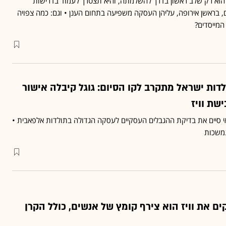
הוא רק שלב ראשון בדרך להשלמתה, והיא תצטרך לעמוד בדרישות
, בראשן אירופה, עליהן העסקה משפיעה בתחום הענן • וגם: כמה צפויה
המייסדים?
דות ישראל מתקרב לקו הסיום: גוגל קיבלה אישור
ישת וויז
סיים את בדיקת ההגבלים העסקיים לעסקה הגדולה בתולדות אלפאבית •
נמשכות
 את וויז הוא צירף קומץ של אנשים, כולל הקרן