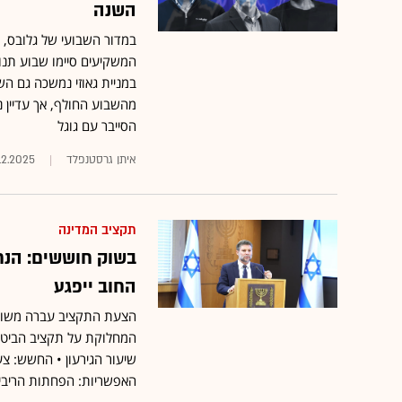
השנה
במדור השבועי של גלובס, 
המשקיעים סיימו שבוע תנוד
במניית גאוזי נמשכה גם הש
מהשבוע החולף, אך עדיין
הסייבר עם גוגל
איתן גרסטנפלד
.12.2025
תקציב המדינה
בשוק חוששים: הנחו
החוב ייפגע
הצעת התקציב עברה משוכה
המחלוקת על תקציב הביטחו
שיעור הגירעון • החשש: צע
האפשריות: הפחתות הריבית