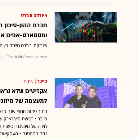
אינדקס ונצ'רס
ומסטארט-אפים אח
אינדקס ונצ'רס הייתה בין המש
The Wall Street Journal
סייבר
| ניתוח
אקזיטים שלא נראו 
למעצמה של מיזוגי
בתוך פחות מחצי שנה פרצו
סייבר • רכישת סייברארק ע"
לזירה של מיזוגים ורכישו
נתח מהחגיגה • העסקאות, 