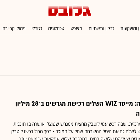
ן והשקעות
נדל''ן ותשתיות
משפט
טכנולוגיה
גלובלי
ניהול וקריירה
בסמוך ליקב בנימינה: מייסד WIZ השלים רכישת מגרשים ב־28 מיליון
ה
רכזית, שבה רכש עמי לוטבק מחצית ממגרש שפוצל ואושרה בו תוכנית
רוכש לשלם גם את היטל ההשבחה שחל על המוכר • בסך הכול רכשו לוטבק
מודים שעליהם שלושה בתים, במסגרת שלוש עסקאות שנמשכו יותר