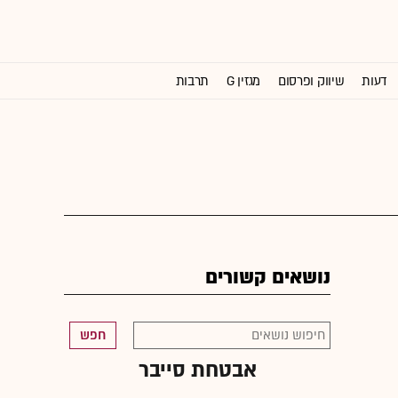
דעות
שיווק ופרסום
מגזין G
תרבות
וול סטריט ג'ורנל
נושאים קשורים
חפש
אבטחת סייבר