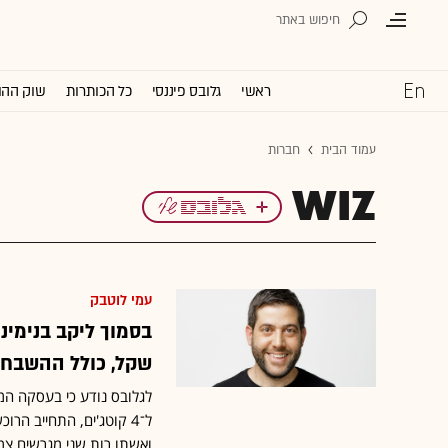
ראשי
גלובס פיננסי
כל הכותרות
שוק ההו
עמוד הבית
חברות
WIZ
עמי לוטבק
שקל, כולל ההשבח
לגלובס נודע כי בעסקה המ
ל־4 קוטג'ים, התחייב ה
ואשתו רות שני מגרשים צ