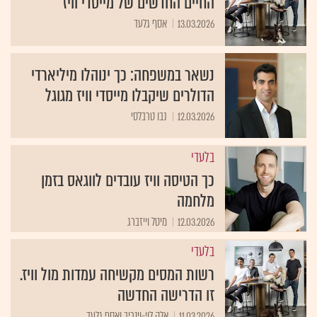
החיים החדשים של מייסדי וויז
13.03.2026
אסף גלעד
נשאר במשפחה: כך ינוהלו מיליארדי
הדולרים שיקבלו מייסדי וויז מגוגל
12.03.2026
נבו טרבלסי
בלעדי
כך הטיסה וויז עובדים לווגאס בזמן
מלחמה
12.03.2026
מיטל וייזברג
בלעדי
רשות המסים מקשיחה עמדות מול וויז.
זו הדרישה החדשה
11.03.2026
אלה לוי-וינריב ואסף גלעד