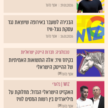
29.01.2026
אסף גלעד
הבכירה לשעבר באירופה שיוצאת נגד
עסקת גוגל-וויז
26.01.2026
אסף גלעד
טכנולוגיה: חברות הייטק ישראליות
בקיזוז וויז: אלה התשואות האמיתיות
של ההייטק הישראלי
{19}
אסף גלעד
WIZ
| בלעדי
האקזיט הישראלי הגדול: מחלוקת על
מיליארדים בין רשות המסים לוויז
{19}
אסף גלעד