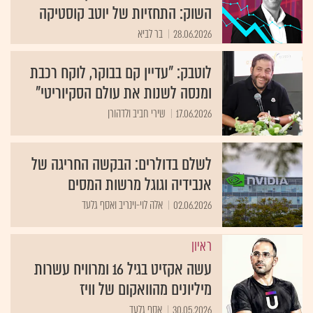
השוק: התחזיות של יוטב קוסטיקה
28.06.2026
בר לביא
לוטבק: "עדיין קם בבוקר, לוקח רכבת
ומנסה לשנות את עולם הסקיוריטי"
17.06.2026
שירי חביב ולדהורן
לשלם בדולרים: הבקשה החריגה של
אנבידיה וגוגל מרשות המסים
02.06.2026
אלה לוי-וינריב ואסף גלעד
ראיון
עשה אקזיט בגיל 16 ומרוויח עשרות
מיליונים מהוואקום של וויז
30.05.2026
אסף גלעד