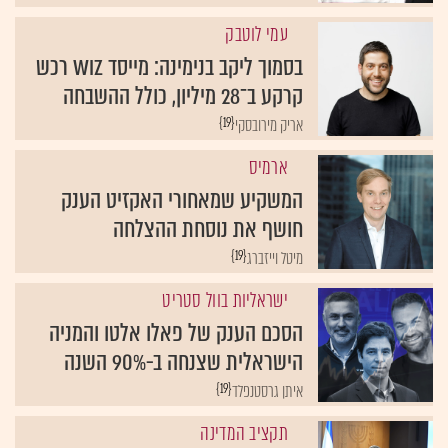
עמי לוטבק
בסמוך ליקב בנימינה: מייסד WIZ רכש
קרקע ב־28 מיליון, כולל ההשבחה
{19}
אריק מירובסקי
ארמיס
המשקיע שמאחורי האקזיט הענק
חושף את נוסחת ההצלחה
{19}
מיטל וייזברג
ישראליות בוול סטריט
הסכם הענק של פאלו אלטו והמניה
הישראלית שצנחה ב-90% השנה
{19}
איתן גרסטנפלד
תקציב המדינה