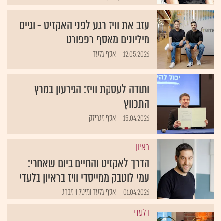
עזב את וויז רגע לפני האקזיט - וגייס
מיליונים מאסף רפפורט
12.05.2026
אסף גלעד
ותודה לעסקת וויז: הגירעון במרץ
התכווץ
15.04.2026
אסף זגריזק
ראיון
הדרך לאקזיט והחיים ביום שאחרי:
עמי לוטבק ממייסדי וויז בראיון בלעדי
01.04.2026
אסף גלעד ומיטל וייזברג
בלעדי