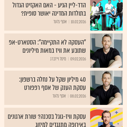
הדד-ליין הגיע - האם האקזיט הגדול
בתולדות המדינה יאושר סופית?
10.02.2026
אסף גלעד
"העסקה לא התקיימה": הסטארט-אפ
שתובע את וויז במאות מיליונים
09.02.2026
מיטל וייזברג
40 מיליון שקל על נחלה ברשפון:
עסקת הענק של אסף רפפורט
08.02.2026
אסף גלעד
עסקת וויז-גוגל בסכנה? שורת ארגונים
באירופה מתנגדים למיזוג