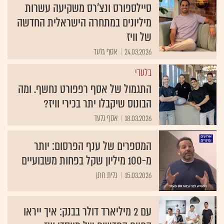
סיילספורס ונצ'רס משקיעה עשרות
מיליונים במתחרה הישראלית החדשה
של וויז
24.03.2026
אסף גלעד
בלעדי
התגמול של אסף רפפורט נחשף. ומה
הבונוס שיקבלו יתר בכירי וויז?
18.03.2026
אסף גלעד
המספרים של ענף הפרסום: יותר
מ-100 מיליון שקל בפחות משבועיים
15.03.2026
גלית חתן
עם 2 מיליארד דולר בבנק: איך ייראו