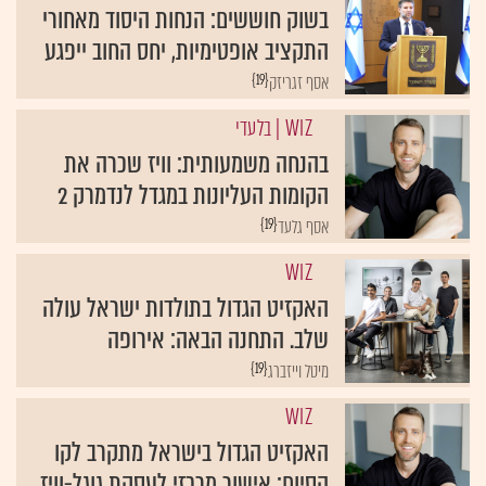
בשוק חוששים: הנחות היסוד מאחורי
התקציב אופטימיות, יחס החוב ייפגע
{19}
אסף זגריזק
WIZ
| בלעדי
בהנחה משמעותית: וויז שכרה את
הקומות העליונות במגדל לנדמרק 2
{19}
אסף גלעד
WIZ
האקזיט הגדול בתולדות ישראל עולה
שלב. התחנה הבאה: אירופה
{19}
מיטל וייזברג
WIZ
האקזיט הגדול בישראל מתקרב לקו
הסיום: אישור מרכזי לעסקת גוגל-וויז