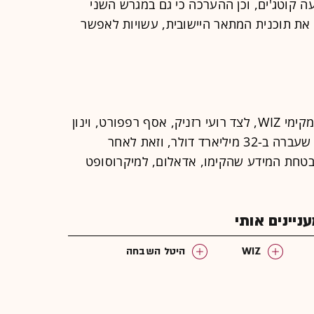
 קוטג'ים, וכן ההערכה כי גם במגרש השני
 את תוכנית המתאר היישובית, עשויות לאפשר
לוטבק מוכר בתעשיית הסייבר כאחד ממקימי WIZ, לצד רועי רזניק, אסף רפפורט, וינון
קוסטיקה. החברה נמכרה לגוגל בשנה שעברה ב-32 מיליארד דולר, וזאת לאחר
טחת המידע שהקימו, אדאלום, למיקרוסופט
יינים אותי
WIZ
היטל השבחה