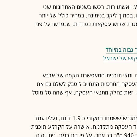
עמי לוטבק, ממייסדי חברת הסייבר WIZ, ואשתו רות, רכשו בשנים האחרונות שני
בסמוך ליקב בנימינה, במחיר כולל של יותר
 במסגרת שלוש עסקאות נפרדות, שנפרשו על פני
 גבוה במיוחד
קוש של ישראל
 וחצי תוכנית המאפשרת הקמה של ארבע
ת העסקה המרכזית התחייב לוטבק לשלם גם את
 זאת כחלק מתנאי העסקה, אף שההיטל מוטל
העסקה הראשונה בוצעה על מחצית ממגרש ששטחו המקורי כ־1.9 דונם, ועליו עמד
 משפחתי. במהלך 2024, בעוד העסקה מתקדמת, אושרה על הקרקע תוכנית
שפיצלה את המגרש לשני חלקים בני כ־940 מ"ר כל אחד. על פי התוכנית, ניתן יהיה