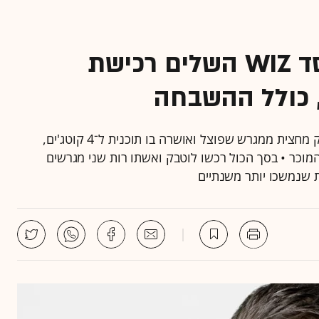
בסמוך ליקב בנימינה: מייסד WIZ השלים רכישת
לגלובס נודע כי בעסקה המרכזית, שבה רכש עמי לוטבק מחצית ממגרש שפוצל ואושרה בו תוכנית ל־4 קוטג'ים,
כר • בסך הכול רכשו לוטבק ואשתו רות שני מגרשים
שנמשכו יותר משנתיים