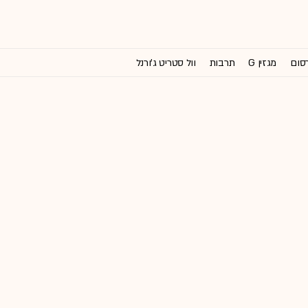
רסום
מגזין G
תרבות
וול סטריט ג'ורנל