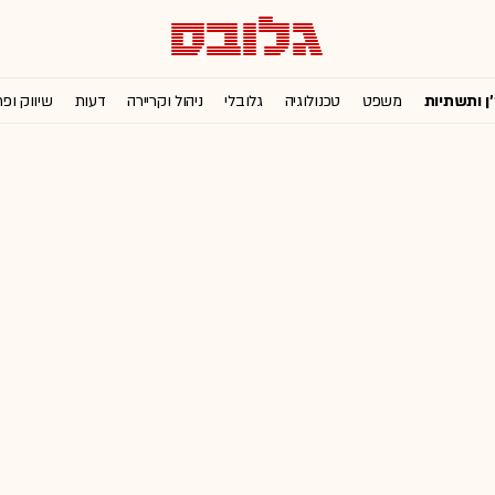
'ן ותשתיות
משפט
טכנולוגיה
גלובלי
ניהול וקריירה
דעות
שיווק ופ