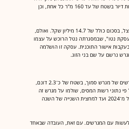
להקים בכל אחד מהחלקים ארבע יחידות דיור בשטח של עד 160 מ"ר כל אחת, וכן
לוטבק רכש רק מחצית מהמגרש המפוצל, בסכום כולל של 14.7 מיליון שקל. ואולם,
"עסקת נטו", שבמסגרתה נטל הרוכש על עצמו
קבות אישור התוכנית. עסקה זו הושלמה
רש נרשם על שם בני הזוג.
שתי העסקאות הנוספות בוצעו מול יורשים של מגרש סמוך, בשטח של כ־2.3 דונם,
פי נתוני רשות המסים, שולמו על מגרש זה
כ־14 מיליון שקל, במספר פעימות, החל מ־2024 ועד למחצית השנייה של השנה
ג לעשות עם המגרשים. עם זאת, העובדה שבאחד