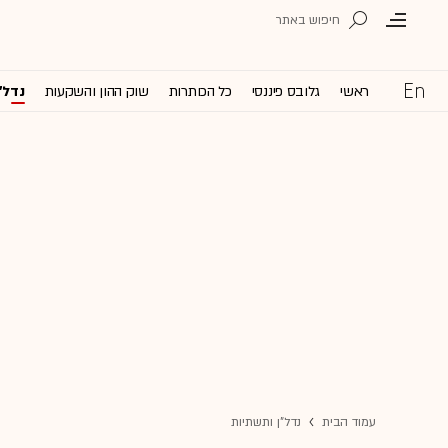
ראשי
גלובס פיננסי
כל הכותרות
שוק ההון והשקעות
נדל'
עמוד הבית
נדל"ן ותשתיות