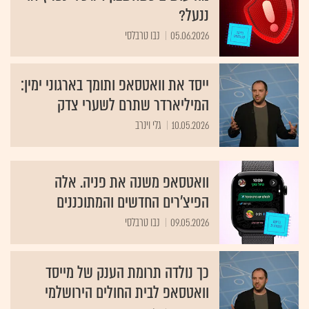
ננעל?
05.06.2026
נבו טרבלסי
ייסד את וואטסאפ ותומך בארגוני ימין:
המיליארדר שתרם לשערי צדק
10.05.2026
גלי וינרב
וואטסאפ משנה את פניה. אלה
הפיצ'רים החדשים והמתוכננים
09.05.2026
נבו טרבלסי
כך נולדה תרומת הענק של מייסד
וואטסאפ לבית החולים הירושלמי
09.05.2026
גלי וינרב