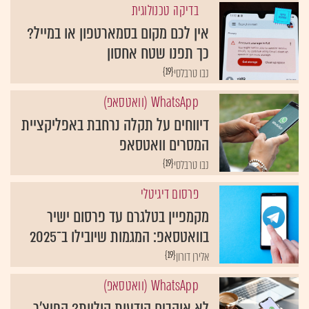
אין לכם מקום בסמארטפון או במייל?
כך תפנו שטח אחסון
{19}
נבו טרבלסי
WhatsApp (וואטסאפ)
דיווחים על תקלה נרחבת באפליקציית
המסרים וואטסאפ
{19}
נבו טרבלסי
פרסום דיגיטלי
מקמפיין בטלגרם עד פרסום ישיר
בוואטסאפ: המגמות שיובילו ב־2025
{19}
אלירן דורון
WhatsApp (וואטסאפ)
לא אוהבים הודעות קוליות? הפיצ'ר