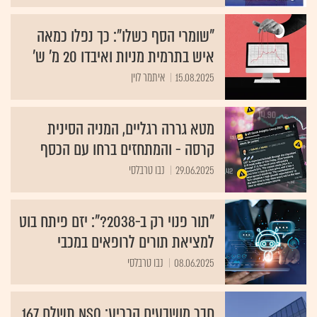
"שומרי הסף כשלו": כך נפלו כמאה
איש בתרמית מניות ואיבדו 20 מ' ש'
15.08.2025
איתמר לוין
מטא גררה רגליים, המניה הסינית
קרסה - והמתחזים ברחו עם הכסף
29.06.2025
נבו טרבלסי
"תור פנוי רק ב-2038?": יזם פיתח בוט
למציאת תורים לרופאים במכבי
08.06.2025
נבו טרבלסי
חבר מושבעים הכריע: NSO תשלם 167