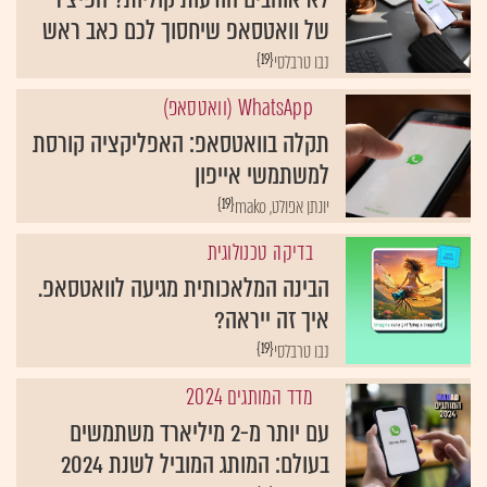
של וואטסאפ שיחסוך לכם כאב ראש
{19}
נבו טרבלסי
WhatsApp (וואטסאפ)
תקלה בוואטסאפ: האפליקציה קורסת
למשתמשי אייפון
{19}
יונתן אפולט, mako
בדיקה טכנולוגית
הבינה המלאכותית מגיעה לוואטסאפ.
איך זה ייראה?
{19}
נבו טרבלסי
מדד המותגים 2024
עם יותר מ-2 מיליארד משתמשים
בעולם: המותג המוביל לשנת 2024
{19}
נבו טרבלסי