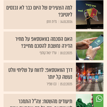
למה הצעירים של היום כבר לא נכנסים
ליוטיוב?
14.01.2026
גלית חתן
האם הסכמה בוואטסאפ על מחיר
הדירה נחשבת להסכם מחייב?
18.12.2025
עו"ד יגאל קולוף
דרך הוואטסאפ: לדווח על שליחי וולט
נעשה קל יותר
15.12.2025
נבו שפיר
תיעודים מהשטח: צה"ל התמכר
לוואטסאפ, וזה כל מה שחמאס צריך