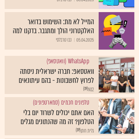
המייל לא מת: השימוש בדואר
האלקטרוני הולך ומתגבר. בדקנו למה
05.04.2025
נבו טרבלסי
WhatsApp (וואטסאפ)
וואטסאפ: חברה ישראלית ניסתה
לפרוץ לחשבונות - בהם עיתונאים
{19}
N12
טלפונים חכמים (סמארטפונים)
האם אתם יכולים לשרוד יום בלי
הטלפון? זה מה שהנתונים מגלים
{19}
גלית חתן
בדיקה טכנולוגית