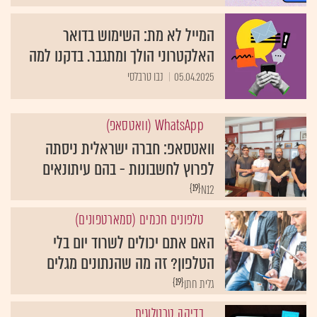
המייל לא מת: השימוש בדואר
האלקטרוני הולך ומתגבר. בדקנו למה
05.04.2025
נבו טרבלסי
WhatsApp (וואטסאפ)
וואטסאפ: חברה ישראלית ניסתה
לפרוץ לחשבונות - בהם עיתונאים
{19}
N12
טלפונים חכמים (סמארטפונים)
האם אתם יכולים לשרוד יום בלי
הטלפון? זה מה שהנתונים מגלים
{19}
גלית חתן
בדיקה טכנולוגית