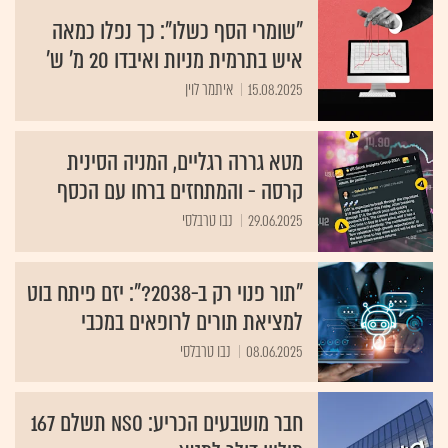
"שומרי הסף כשלו": כך נפלו כמאה
איש בתרמית מניות ואיבדו 20 מ' ש'
15.08.2025
איתמר לוין
מטא גררה רגליים, המניה הסינית
קרסה - והמתחזים ברחו עם הכסף
29.06.2025
נבו טרבלסי
"תור פנוי רק ב-2038?": יזם פיתח בוט
למציאת תורים לרופאים במכבי
08.06.2025
נבו טרבלסי
חבר מושבעים הכריע: NSO תשלם 167