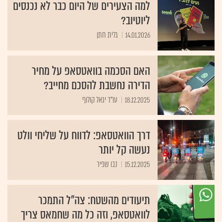
למה הצעירים של היום כבר לא נכנסים
ליוטיוב?
14.01.2026
גלית חתן
האם הסכמה בוואטסאפ על מחיר
הדירה נחשבת להסכם מחייב?
18.12.2025
עו"ד יגאל קולוף
דרך הוואטסאפ: לדווח על שליחי וולט
נעשה קל יותר
15.12.2025
נבו שפיר
תיעודים מהשטח: צה"ל התמכר
לוואטסאפ, וזה כל מה שחמאס צריך