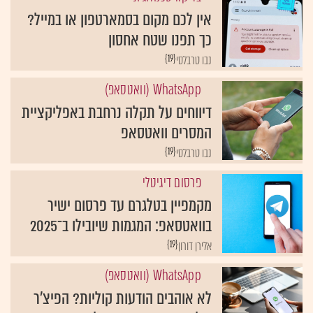
אין לכם מקום בסמארטפון או במייל?
כך תפנו שטח אחסון
{19}
נבו טרבלסי
WhatsApp (וואטסאפ)
דיווחים על תקלה נרחבת באפליקציית
המסרים וואטסאפ
{19}
נבו טרבלסי
פרסום דיגיטלי
מקמפיין בטלגרם עד פרסום ישיר
בוואטסאפ: המגמות שיובילו ב־2025
{19}
אלירן דורון
WhatsApp (וואטסאפ)
לא אוהבים הודעות קוליות? הפיצ'ר