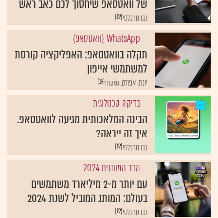
של וואטסאפ שיחסוך לכם כאב ראש
{19}
נבו טרבלסי
WhatsApp (וואטסאפ)
תקלה בוואטסאפ: האפליקציה קורסת
למשתמשי אייפון
{19}
יונתן אפולט, mako
בדיקה טכנולוגית
הבינה המלאכותית מגיעה לוואטסאפ.
איך זה ייראה?
{19}
נבו טרבלסי
מדד המותגים 2024
עם יותר מ-2 מיליארד משתמשים
בעולם: המותג המוביל לשנת 2024
{19}
נבו טרבלסי