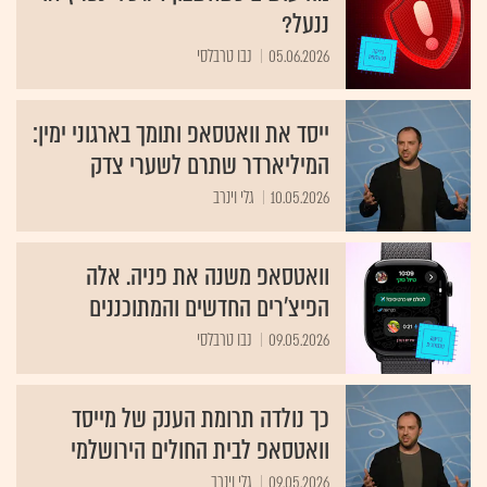
ננעל?
05.06.2026
נבו טרבלסי
ייסד את וואטסאפ ותומך בארגוני ימין:
המיליארדר שתרם לשערי צדק
10.05.2026
גלי וינרב
וואטסאפ משנה את פניה. אלה
הפיצ'רים החדשים והמתוכננים
09.05.2026
נבו טרבלסי
כך נולדה תרומת הענק של מייסד
וואטסאפ לבית החולים הירושלמי
09.05.2026
גלי וינרב