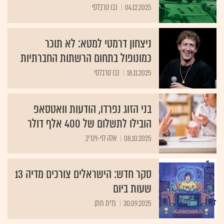
04.12.2025
נבו טרבלסי
ניצחון דרמטי למטא: לא תוכר
כמונופול בתחום הרשתות החברתיות
18.11.2025
נבו טרבלסי
בני הזוג נפרדו, הודעות וואטסאפ
הובילו לתשלום של 400 אלף דולר
08.10.2025
אלה לוי-וינריב
סקר חדש: הישראלים צורכים מדיה 13
שעות ביום
30.09.2025
גלית חתן