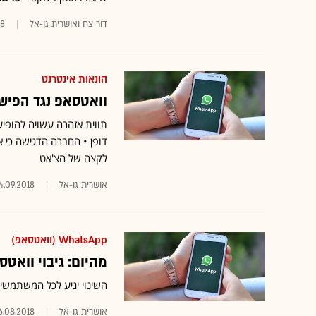
דור צח ואושרית גן-אל
18
הונאות אינטרנט
וואטסאפ נגד הפישי
תווית אזהרה עשויה להופי
דופן • החברה הדגישה כי 
לקצה של הצ'אט
אושרית גן-אל
4.09.2018
WhatsApp (וואטסאפ)
מהיום: גיבוי וואטס
השינוי יגיע לכל המשתמשים עד ה-12 בנובמבר • תוכן שגובה לפני יותר משנ
אושרית גן-אל
6.08.2018