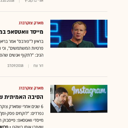
אורי ברקוביץ'
3.10.2018
מארק צוקרברג
מייסד וואטסאפ במ
בראיון ל"פורבס" אמר ברי
הגיב: "לתקוף אנשים שהפכו
דור צח
27.09.2018
מארק צוקרברג
הסיבה האמיתית שמ
6 שנים אחרי שמארק צוקר
נפרדים: "לוקחים פסק-זמן"
מייסדי וואטסאפ: פייסבוק 
שיעזבו אותן בשקט •
פרשנ