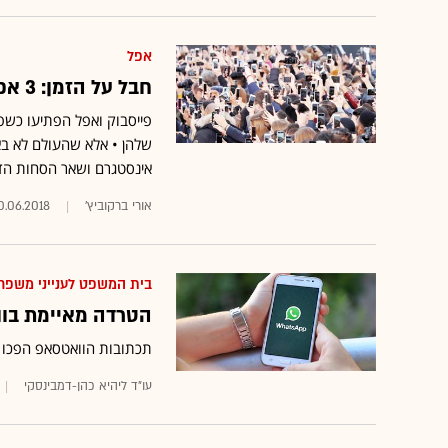
אפל
חבל על הזמן: 3 אפליקציות שיעצרו את ההתמכרות לסמארטפון
פייסבוק ואפל הפתיעו כשפי
שלהן • אלא שהעולם לא בא
אינסטגרם ושאר הסחות ה
אורי ברקוביץ'
0.06.2018
בית המשפט לענייני משפח
הטרדה מאיימת בו
תכתובות הוואטסאפ הפכו 
עו"ד ליהיא כהן-דמבינסקי