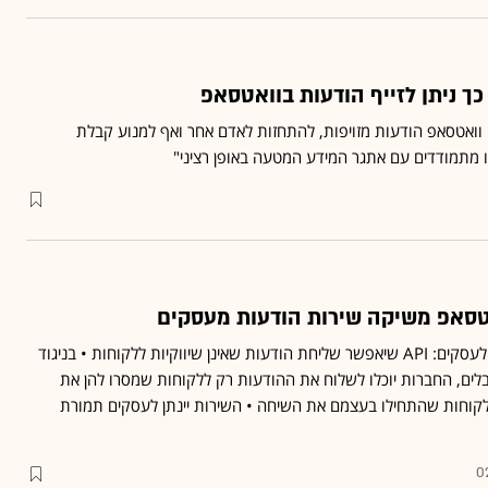
כך ניתן לזייף הודעות בוואטסאפ
ח וואטסאפ הודעות מזויפות, להתחזות לאדם אחר ואף למנוע קבלת
ו מתמודדים עם אתגר המידע המטעה באופן רציני"
אטסאפ משיקה שירות הודעות מעסקים
וואטסאפ משיקה כלי חדש לעסקים: API שיאפשר שליחת הודעות שאינן שיווקיות ללקוחות • בניגוד
שכולנו מקבלים, החברות יוכלו לשלוח את ההודעות רק ללקוחות שמסרו להן את
קוחות שהתחילו בעצמם את השיחה • השירות יינתן לעסקים תמורת
0