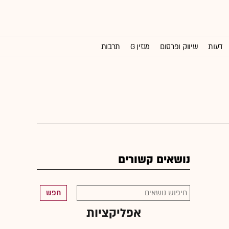
דעות
שיווק ופרסום
מגזין G
תרבות
וול סטריט ג'ורנל
נושאים קשורים
חפש
אפליקציות