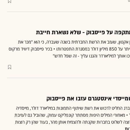
0
תקפה על פייסבוק - שלא נשארת חייבת
אן אקטון, שעזב את הרשת החברתית בשנה שעברה, כי הוא "מכר את
פרטיות המשתמשים", וכי ויתר על 850 מיליון דולר במסגרת התפטרותו • בכיר פייסבוק דיוויד מרקוס
 אותך למיליארדר והגנו עליך - זה שפל חדש"
ייסדי אינסטגרם עזבו את פייסבוק
ברג החליט לרכוש את רשת שיתוף התמונות במיליארד דולר, מייסדיה
 • מאחורי המילים היפות מסתתר קונפליקט עמוק, שהוביל גם לעזיבת
רוצה לשלוט בחברות שקנתה ולהצמיח אותן מהר, בעוד שהן רק רוצות
ות