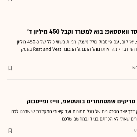
אטסאפ: בוא למשרד וקבל 450 מיליון ד'
ההסדר של מייסד וואטסאפ, יאן קום, עם פייסבוק כולל מענקי מניות בשווי כולל של כ-450 מיליון
דולר, כך מספרים מקורות יודעי דבר • מהו אותו נוהל התגמול המכונה Rest and Vest בעמק
16.
 טריקים שמסתתרים בווטסאפ, ווייז ופייסבוק
 דרך יוצר הסרטונים של גוגל תמונות ועד קיצורי המקלדת שישדרגו לכם
'רים שאולי לא הכרתם בנייד ובמחשב שלכם
0