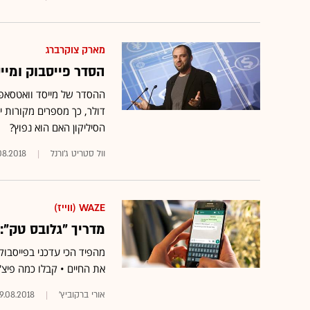
מארק צוקרברג
הסדר פייסבוק ומייסד וו
הסיליקון האם הוא נפוץ?
וול סטריט ג'ורנל
08.2018
WAZE (ווייז)
מדריך "גלובס טק":
מהפיד הכי עדכני בפייסבוק
את החיים • קבלו כמה פיצ
אורי ברקוביץ'
9.08.2018