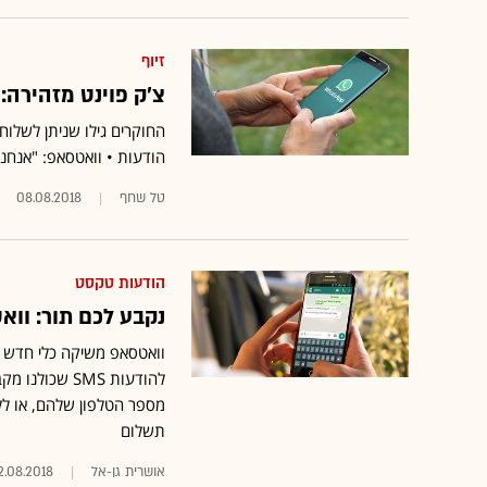
זיוף
צ'ק פוינט מזהירה: 
החוקרים גילו שניתן לשלו
הודעות • וואטסאפ: "אנחנ
טל שחף
08.08.2018
הודעות טקסט
נקבע לכם תור: וו
להודעות SMS 
מספר הטלפון שלהם, או לל
תשלום
אושרית גן-אל
2.08.2018