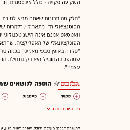
השקיעה סקויה - כולל אינסטגרם, וכן 
"חלק מהיתרונות שאתה מביא לטובת ה
הפוטנציאליות", מתאר לוי. "למרות ש
וואטסאפ אמנם אינה הישג טכנולוגי יו
הפונקציונאלי של האפליקציה, שהתאים
"סקויה באופן טבעי מאמינה בכמה טרנ
שמהפכת המובייל היא רק בתחילת הדר
עצמה".
הוספה לנושאים שמענ
סקויה
פייסבוק
כל תגיות הכתבה
לתשומת לבכם: מערכת גלובס חותרת לשיח מגוון, ענ