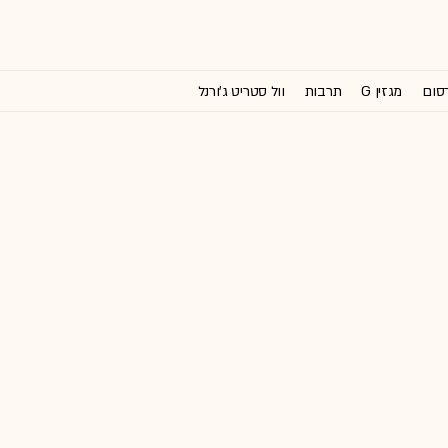
רסום
מגזין G
תרבות
וול סטריט ג'ורנל