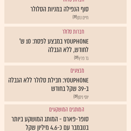
סוף הנפילה במניות הסלולר
{19}
חיים נתן
חברות סלולר
YouPhone במבצע לפסח: 10 ש'
לחודש, ללא הגבלה
{19}
גד פרץ
מבצעים
YouPhone: חבילת סלולר ללא הגבלה
ב-39 שקל בחודש
{19}
יוסי ניסן
המותגים המושקעים
סופר-פארם - המותג המושקע ביותר
בנובמבר עם כ-4.6 מיליון שקל