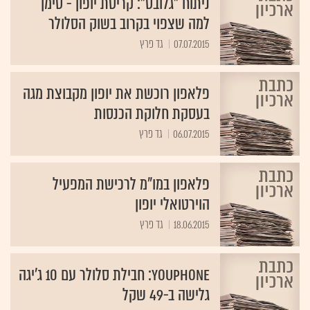
ניתוח "גלובס": קריסת יופון - סימן
למה שצפוי בקרוב בשוק הסלולר
07.07.2015
גד פרץ
פלאפון רוכשת את יופון מקבוצת מגה
בעסקת חלוקת הכנסות
06.07.2015
גד פרץ
פלאפון במו"מ לרכישת המפעיל
הוירטואלי יופון
18.06.2015
גד פרץ
YouPhone: חבילת סלולר עם 10 ג'יגה
גלישה ב-49 שקל