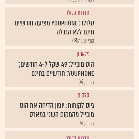
חברות סלולר
סלולר: YouPhone מציעה חודשיים
חינם ללא הגבלה
{19}
קובי ישעיהו
פלאפון
הוט מובייל: 49 שקל ל-4 חודשים;
YouPhone: חודשיים בחינם
{19}
גד פרץ
סלקום
גיוס לקוחות: יופון הדיחה את הוט
מובייל מהמקום השני במארס
{19}
גד פרץ
חברות סלולר