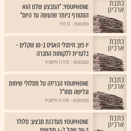
YouPhone: "המבצע שלנו הוא
המטורף ביותר שנעשה עד היום"
15.10.2013
גד פרץ
יו פון: חיתולי האגיס ב-10 שקלים -
בלעדית ללקוחות החברה
08.10.2013
מיכל רז-חיימוביץ'
YouPhone הכריזה על מסלולי שיחות
וגלישה מחו"ל
07.08.2013
מיכל רז-חיימוביץ'
YouPhone מעדכנת מבצע: סלולר
ב-39 שקל ל-4 חודשים