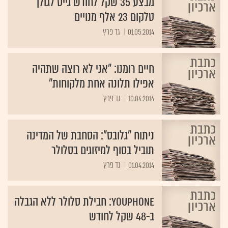
מבצע 35 שקל לחודש גייס לגולן
טלקום 23 אלף מנויים
01.05.2014
גד פרץ
חיים רומנו: "אני לא רוצה שתהיה
אפילו תלונה אחת מלקוחות"
10.04.2014
גד פרץ
ניתוח "גלובס": הסחבת של המדינה
תוביל בסוף למיזוגים בסלולר
01.04.2014
גד פרץ
YouPhone: חבילת סלולר ללא הגבלה
ב-48 שקל לחודש