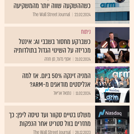
כשההשקעה שווה יותר מהמשקיעה
The Wall Street Journal
22.02.2024
ניתוח
כשברקע מחסור בשבבי AI: אינטל
מכריזה על השינוי הגדול בתולדותיה
21.02.2024
אסף גלעד, סן חוזה
המניה זינקה 50% ביום. אז למה
אנליסטים מודאגים מ-arm?
11.02.2024
נתנאל אריאל
משלט בטיים סקוור ועד טיסה ליפן: כך
מחזרים בוול סטריט אחר הנפקות
The Wall Street Journal
28.12.2023