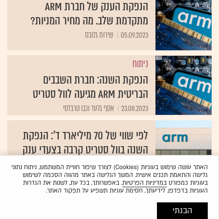
הנפקת הענק של חברת ARM
מתקדמת שלב. מה מחיר המניות?
05.09.2023
שירות גלובס
ניתוח
הנפקת השנה: חברת השבבים
הבריטית ARM מגיעה לוול סטריט
23.08.2023
אסף גלעד ונבו טרבלסי
לפי שווי של 70 מיליארד ד': הנפקת
השנה בוול סטריט קרבה בצעדי ענק
22.08.2023
אסף גלעד
האתר עושה שימוש בעוגיות (Cookies) לצורך שיפור חוויית המשתמש, ניתוח נתוני
גלישה והתאמת תכנים אישית. המשך הגלישה באתר מהווה הסכמה לשימוש
בעוגיות כמפורט
במדיניות הפרטיות
. באפשרותך, בכל עת, לשנות את הגדרות
העוגיות בדפדפן. לידיעתך, חסימת עוגיות תשפיע על תפקוד האתר.
הבנתי