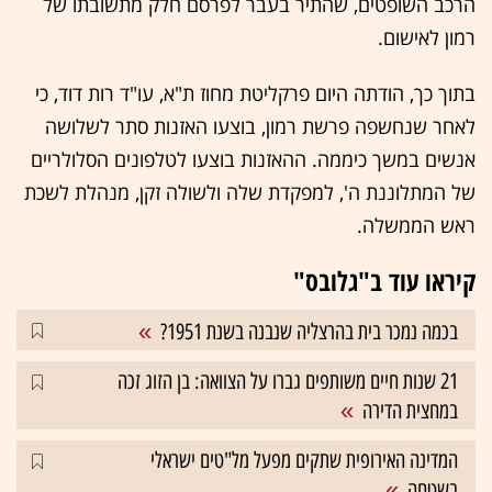
הרכב השופטים, שהתיר בעבר לפרסם חלק מתשובתו של
רמון לאישום.
בתוך כך, הודתה היום פרקליטת מחוז ת"א, עו"ד רות דוד, כי
לאחר שנחשפה פרשת רמון, בוצעו האזנות סתר לשלושה
אנשים במשך כיממה. ההאזנות בוצעו לטלפונים הסלולריים
של המתלוננת ה', למפקדת שלה ולשולה זקן, מנהלת לשכת
ראש הממשלה.
קיראו עוד ב"גלובס"
בכמה נמכר בית בהרצליה שנבנה בשנת 1951?
21 שנות חיים משותפים גברו על הצוואה: בן הזוג זכה
במחצית הדירה
המדינה האירופית שתקים מפעל מל"טים ישראלי
בשטחה