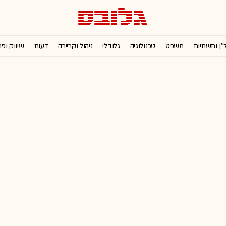
''ן ותשתיות
משפט
טכנולוגיה
גלובלי
ניהול וקריירה
דעות
שיווק ופ