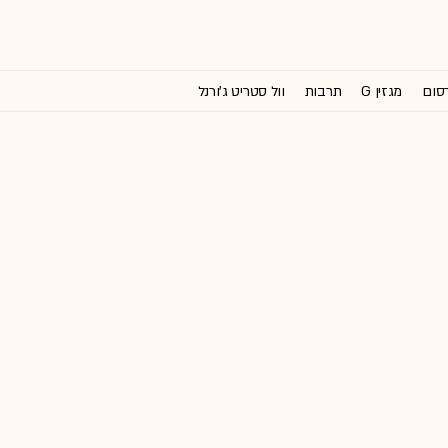
רסום
מגזין G
תרבות
וול סטריט ג'ורנל