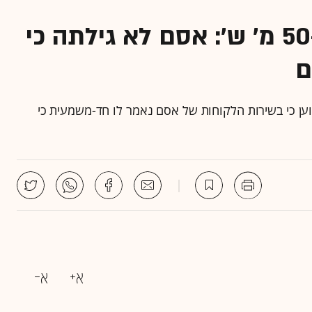
בקשה לתביעה ייצוגית ב-50 מ' ש': אסם לא גילתה כי
וען כי בשירות הלקוחות של אסם נאמר לו חד-משמעית כי