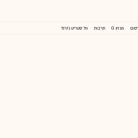
רסום
מגזין G
תרבות
וול סטריט ג'ורנל