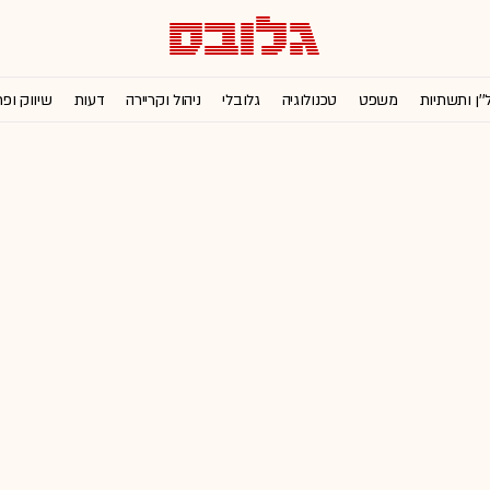
''ן ותשתיות
משפט
טכנולוגיה
גלובלי
ניהול וקריירה
דעות
שיווק ופ