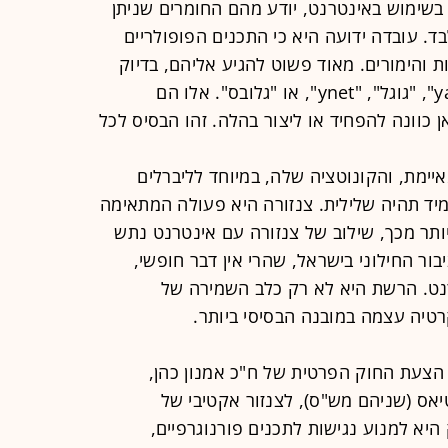
ר, בשימוש באינטרנט, יודע מהם החומרים שניתן
 עובדה ידועה היא כי התכנים הפופולריים
 והימורים. מאוד פשוט להגיע אליהם, בדיוק
כפי שפשוט להגיע לאתרים של "yahoo", "גוגל", "ynet", או "גלובס". אלו הם
אן כוונה להפחיד או ליצור בהלה. זהו הבסיס לכל
איימת, והקונוטציה שלה, במיוחד לליברלים
יד תהיה שלילית. צנזורה היא פעולה המתאימה
ותר מכך, שילוב של צנזורה עם אינטרנט נתש
ר החילוני בישראל, שהרי אין דבר חופשי,
טרנט. הרשת היא לא רק כלב השמירה של
טיה עצמה במובנה הבסיסי ביותר.
הצעת החוק הפרטית של ח"כ אמנון כהן,
אס (שניהם מש"ס), לצנזור אקטיבי של
יא למנוע נגישות לתכנים פורנוגרפיים,