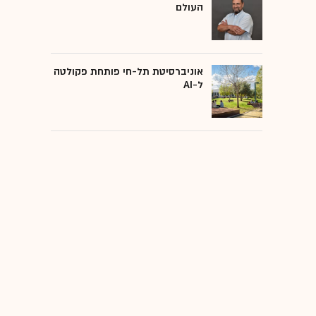
העולם
אוניברסיטת תל-חי פותחת פקולטה
ל-AI