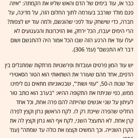
כבר אז, עוד בימים של הדם והאש שליוו את הקמתה: "איזה
פגם מולד שורבב בעורמה לתוך החלום הזה, על מדינה, על
חברה, כדי שישחק עוד לפני שהוגשם, ולמה עוד יש לצפות?
הרי הימים יעברו, הכל ירחק, ואז הזיכרונות והגעגועים לא
יעלו עוד את הרגע הזה שבו הכל אמור היה להתגשם ושום
דבר לא התגשם" (עמ' 306).
יש עוד המון פרטים ועובדות ופרשנויות מרתקות שמתגלים בין
הדפים, אחד מהם שעורר את השתאותי הוא הטור הסאטירי
של שנות ה-50, "עוזי ושות'", שבגאוניותו מתאים גם לימינו
ממש, כפי שניתח את התקופה ההיא: "בערב הוא כותב טור
לעיתון על שני אנשים שהייתה להם פרה אחת, וכל אחד
החליט שהפרה שייכת רק לו. לקח הראשון גרזן וקצץ לפרה
קרן אחת. לא התעצל השני, לקח אף הוא גרזן וקצץ לה את
הקרן השנייה. וכך המשיכו וקצצו את כולה עד שמתה" (עמ'