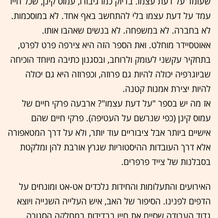
שעומד על דעת עצמו. בדיוק כמו גיבורו, עמוס קינן, שכל חייו
עמד על דעת עצמו בלי להתחשב באף אחד. לא במוסכמות.
לא בחברה. לא במשפחה. לא בנשים שאהבו אותו.
אאוטסיידר מוחלט. ואת הספר הזה היא צירפה פרט לפרט,
בתחקיר עקשני לעומק ולרוחב, ובסגנון כתיבה מיוחד הוכיחה
שביוגרפיה יכולה להיות גם פרוזה, וכפרוזה היא גם יכולה
להיות יצירת אמנות קטנה.
אז מה יש בספר "על דעת עצמו"? ארבעה פרקי חיים של
עמוס קינן (כפי שנרשם על העטיפה). פרקי חיים שהם
אישיים ביותר אבל ציבוריים עוד יותר, ולא על דרך המטאפורה
אלא דרך העובדות ההיסטוריות שגרץ אורבת להן ומלקטת
בסבלנות של צייד פרפרים.
האירועים והתעלומות והחידות נלכדים אט-אט ומונחים על
הדפים לפנינו. הסיפור של האב, איש העלייה השנייה ויוצא
גדוד העבודה שסיים את חייו בבדידות במחלקה הסגורה.