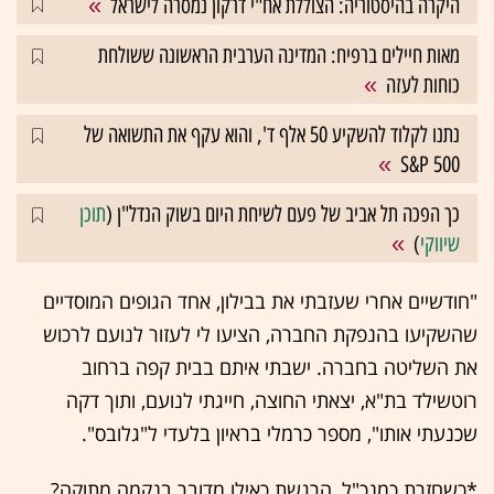
היקרה בהיסטוריה: הצוללת אח"י דרקון נמסרה לישראל
מאות חיילים ברפיח: המדינה הערבית הראשונה ששולחת
כוחות לעזה
נתנו לקלוד להשקיע 50 אלף ד', והוא עקף את התשואה של
S&P 500
כך הפכה תל אביב של פעם לשיחת היום בשוק הנדל"ן (
תוכן
שיווקי
)
"חודשיים אחרי שעזבתי את בבילון, אחד הגופים המוסדיים
שהשקיעו בהנפקת החברה, הציעו לי לעזור לנועם לרכוש
את השליטה בחברה. ישבתי איתם בבית קפה ברחוב
רוטשילד בת"א, יצאתי החוצה, חייגתי לנועם, ותוך דקה
שכנעתי אותו", מספר כרמלי בראיון בלעדי ל"גלובס".
*כשחזרת כמנכ"ל, הרגשת כאילו מדובר בנקמה מתוקה?