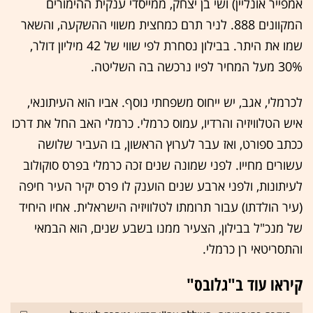
אמפייר אונליין) ושי בן יצחק, ממייסדי ענקית ההימורים
המקוונים 888. לניר תרם כמחצית משווי ההשקעה, והשאר
שמו את היתר. בבילון נסחרת לפי שווי של 42 מיליון דולר,
30% מעל המחיר לפיו נרכשה בה השליטה.
לכרמלי, אגב, יש ייחוס משפחתי נוסף. אביו הוא העיתונאי,
איש הטלוויזיה והרדיו, עמוס כרמלי. כרמלי האב החל את דרכו
ככתב ספורט, ואז עבר לערוץ הראשון, בו העביר שלושה
עשורים מחייו. לפני שמונה שנים זכה כרמלי בפרס סוקולוב
לעיתונות, ולפני ארבע שנים הוענק לו פרס יקיר העיר חיפה
(עיר הולדתו) עבור תרומתו לטלוויזיה הישראלית. אחיו היחיד
של מנכ"ל בבילון, הצעיר ממנו בשבע שנים, הוא הבמאי
והתסריטאי רן כרמלי.
קיראו עוד ב"גלובס"