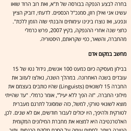
בחרה לבצע הנפקה בבורסה של ת"א, ואת רוב הרוד שואו
עשינו אני ואילן רוזן, סמנכ"ל הכספים. לדעתי, דוביק הציץ
ונפגע, ואז נוצרו בינינו עימותים והבנתי שזה הזמן ללכת".
כחצי שנה אחרי ההנפקה, בקיץ 2007, פרש כרמלי
מהחברה, והשאר, כפי שקראתם, היסטוריה.
מחשב במקום אדם
בבילון מעסיקה כיום כמעט 100 אנשים, גידול נטו של 15
עובדים בשנה האחרונה. במהלך השנה, נאלצו לעזוב את
החברה 15 לשונאים (Linguists) שהיו כותבים בעצמם את
מילוני החברה. "זה הפך ללא יעיל", אומר כרמלי. "עד שהייתי
מוצא לשונאי טורקי, למשל, כזה שמסוגל לתרגם מעברית
לטורקית ולהיפך, היו יכולים לעבור חודשים, אם לא שנים. לכן,
האלטרנטיבה היא למצוא את מחברת המילונים המקומית
הטובה ביותר, לחתום עימה על הסכם חלוקת הכנסות, ותוך