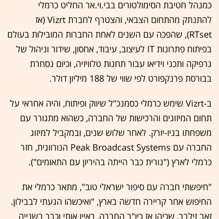
כמנהל חטיבת הסימולטורים בבי.וי.אר החליט כרמלי
להתנתק מהתחום הצבאי, והצטרף לחברת Vizrt (אז
RTset), שהפכה עם השנים לאחת החברות המובילות בעולם
בפיתוח פתרונות IT לעיצוב, עיבוד, אחסון, שידור וניהול של
גרפיקה ותכני וידיאו עבור תחנות טלוויזיה, וכיום נסחרת
בבורסת פרנקפורט לפי שווי של 188 מיליון דולר.
ב-Vizrt שימש כרמלי כסמנכ"ל שיווק ופיתוח, והיה אחראי על
תחום המיזוגים והרכישות של החברה, כשהוא מתגורר עם
משפחתו בניו-יורק. לאחר שלוש שנים, ובמקביל למיזוג
החברה עם Peak Broadcast Systems הנורווגית, חזר
כרמלי לארץ ("נורית כבר הייתה בהיריון עם התאומים").
"חיפשתי חברה עם סיפור ישראלי טוב", מתאר כרמלי את
החיפוש אחר קריירה חדשה בארץ, "ואיכשהו הגעתי לבבילון.
זאב זילבר, שכיהן אז כיו"ר החברה, ראיין אותי וכבר בשנייה