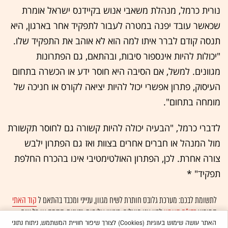
נורית כרמל, מנהלת משאבי אנוש בקיידנס ישראל אומרת
שכאשר עובד יפנה במטרה לעבור לתפקיד אחר בארגון, היא
תנסה קודם לברר איתו למה הוא לא אוהב את התפקיד שלו.
"יכולות להיות אינספור סיבות, ובהתאם, גם הפתרונות
מגוונים. למשל, אם הסיבה היא חוסר ידע או הכשרה בתחום
העיסוק, פתרון אפשרי יכול להיות יציאה לקורס או חניכה של
מומחה בתחום".
לדברי כרמל, "הבעיה יכולה להיות קשורה גם לחוסר תקשורת
מול המנהל או חברים אחרים בצוות ואז גם הפתרון ילבש
צורה אחרת. לכן, הפתרון האולטימטיבי אינו בהכרח החלפת
תפקיד" *
לתשומת לבכם: מערכת גלובס חותרת לשיח מגוון, ענייני ומכבד בהתאם ל
קוד האתי
המופיע
בדו"ח האמון
לפיו אנו פועלים. ביטויי אלימות, גזענות, הסתה או כל שיח
בלתי הולם אחר מסוננים בצורה
אוטומטית
ולא יפורסמו באתר.
האתר עושה שימוש בעוגיות (Cookies) לצורך שיפור חוויית המשתמש, ניתוח נתוני