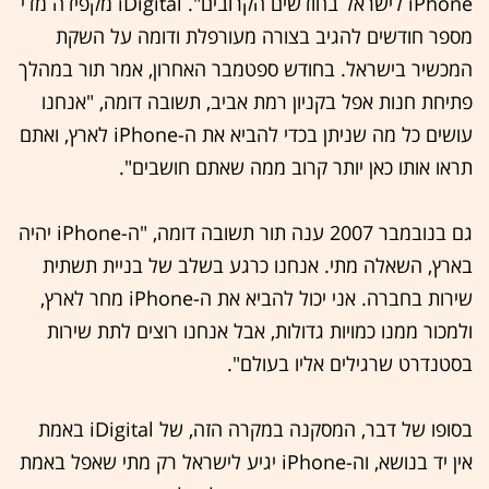
iPhone לישראל בחודשים הקרובים". iDigital מקפידה מדי
מספר חודשים להגיב בצורה מעורפלת ודומה על השקת
המכשיר בישראל. בחודש ספטמבר האחרון, אמר תור במהלך
פתיחת חנות אפל בקניון רמת אביב, תשובה דומה, "אנחנו
עושים כל מה שניתן בכדי להביא את ה-iPhone לארץ, ואתם
תראו אותו כאן יותר קרוב ממה שאתם חושבים".
גם בנובמבר 2007 ענה תור תשובה דומה, "ה-iPhone יהיה
בארץ, השאלה מתי. אנחנו כרגע בשלב של בניית תשתית
שירות בחברה. אני יכול להביא את ה-iPhone מחר לארץ,
ולמכור ממנו כמויות גדולות, אבל אנחנו רוצים לתת שירות
בסטנדרט שרגילים אליו בעולם".
בסופו של דבר, המסקנה במקרה הזה, של iDigital באמת
אין יד בנושא, וה-iPhone יגיע לישראל רק מתי שאפל באמת