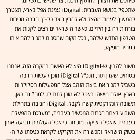
שיחסכו את הצורך להתקין תוכנת צד שלישי בתשלום,
שתטפל בנושא העברית. iDigital נציגת אפל בארץ, תצטרך
להמשיך לעמוד מהצד ולא להבין כיצד כל-כך הרבה מכירות
בורחות לה בין הידיים, כאשר הישראליים רצים לקנות את
הטלפון החדש שלהם, בכל מקום שמסכים למכור להם אותו
במחיר מופקע.
חשוב להבין, ש-iDigital היא לא האשם במקרה הזה, אנחנו
בטוחים שערן תור, מנכ"ל iDigital מוכן לעשות הרבה
בשביל למכור את ביצת הזהב אצל המפעילות הסלולריות
בארץ, אולם מישהו באפל לא מוכן לתת לו. למה? גם כאן,
תשובה קונקרקטית קשה לקבל. iDigital הגיבה בתחילת
השבוע לאחר הכרזת המכשיר בעברית, "מערכת ההפעלה
בעברית שאפל השיקה, מוכיחה כי אפל העולמית מביעה אמון
בשוק הישראלי ומכשירה את הקרקע לקראת כניסתו של ה-