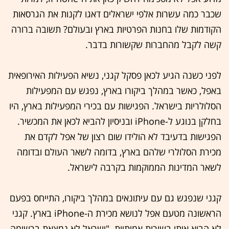
שכבר כמה עשרות אלפי ישראלים דאגו לקנות את הגרסאות
הקודמות שלו בחנות הפרטיות בארץ ובעולם? תשובה ברורה
קשה לקבל מהחברות שקשורות בדבר.
לפני כשנה הגיע לכאן פסקל קגני, נשיא הפעילות האירופאית
באפל, כאשר במהלך ביקורו בארץ, נפגש עם המפעילות
הסלולריות בישראל. הפגישות עם בכירי המפעילות בארץ, היו
בחלקן בנוגע ל-iPhone ובניסיון להביא לכאן את המכשיר.
הפגישות בדעיבד לא הולידו שום רצון של אפל לקדם את
מכירת הסלולרי שלהם בארץ, בדומה לשאר העולם ובדומה
לשאר המדינות הממוקמות בקרבה לישראל.
קגני שנפגש גם עם עיתונאים במהלך ביקורו, התייחס בפעם
הראשונה מטעם אפל לנושא מכירת ה-iPhone בארץ. קגני
לא הביא איתו בשורות אמיתיות. "ישראל לא נמצאת ברשימה