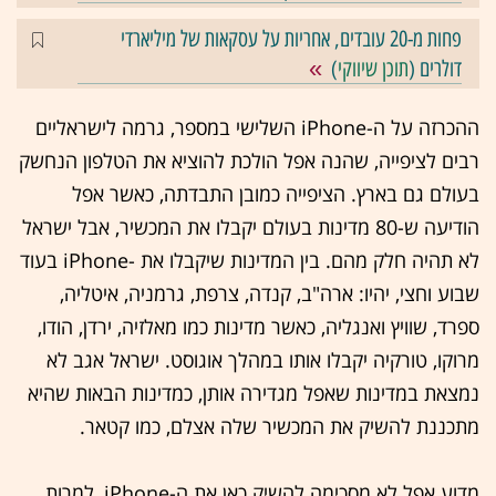
פחות מ-20 עובדים, אחריות על עסקאות של מיליארדי
דולרים (
תוכן שיווקי
)
ההכרזה על ה-iPhone השלישי במספר, גרמה לישראליים
רבים לציפייה, שהנה אפל הולכת להוציא את הטלפון הנחשק
בעולם גם בארץ. הציפייה כמובן התבדתה, כאשר אפל
הודיעה ש-80 מדינות בעולם יקבלו את המכשיר, אבל ישראל
לא תהיה חלק מהם. בין המדינות שיקבלו את -iPhone בעוד
שבוע וחצי, יהיו: ארה"ב, קנדה, צרפת, גרמניה, איטליה,
ספרד, שוויץ ואנגליה, כאשר מדינות כמו מאלזיה, ירדן, הודו,
מרוקו, טורקיה יקבלו אותו במהלך אוגוסט. ישראל אגב לא
נמצאת במדינות שאפל מגדירה אותן, כמדינות הבאות שהיא
מתכננת להשיק את המכשיר שלה אצלם, כמו קטאר.
מדוע אפל לא מסכימה להשיק כאן את ה-iPhone, למרות