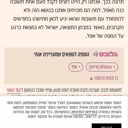
תרצה בכך. אנחנו רק היינו רוצים לקבל פעם אחת תשובה
כנה מאפל, למה הם מזניחים אותנו בנושא הזה ולא
להתמודד עם תשובות שהוא יגיע לכאן מתישהו בחודשים
הקרובים, כאשר במבחן התוצאה, ישראל לא נמצאת כרגע
על המפה של אפל.
הוספה לנושאים שמעניינים אותי
iPhone (אייפון)
אפל
כל תגיות הכתבה
לתשומת לבכם: מערכת גלובס חותרת לשיח מגוון, ענייני ומכבד בהתאם ל
קוד האתי
המופיע
בדו"ח האמון
לפיו אנו פועלים. ביטויי אלימות, גזענות, הסתה או כל שיח
בלתי הולם אחר מסוננים בצורה
אוטומטית
ולא יפורסמו באתר.
האתר עושה שימוש בעוגיות (Cookies) לצורך שיפור חוויית המשתמש, ניתוח נתוני
גלישה והתאמת תכנים אישית. המשך הגלישה באתר מהווה הסכמה לשימוש
בעוגיות כמפורט
במדיניות הפרטיות
. באפשרותך, בכל עת, לשנות את הגדרות
העוגיות בדפדפן. לידיעתך, חסימת עוגיות תשפיע על תפקוד האתר.