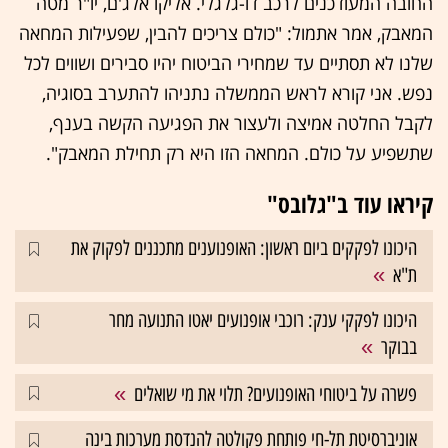
החובה המעודכנים לרכב דו-גלגלי. אליקו אלג'ם, יו"ר מטה
המאבק, אמר אתמול: "כולם צריכים להבין, שפעילות המחאה
שלנו לא תסתיים עד שמחירי הביטוח יהיו סבירים ושווים לכל
נפש. אני קורא לראש הממשלה נתניהו להתערב בסוגיה,
לקבל החלטה אמיצה ולעצור את הפגיעה הקשה בענף,
שתשפיע על כולם. המחאה הזו היא רק תחילת המאבק".
קיראו עוד ב"גלובס"
היכונו לפקקים ביום ראשון: האופנוענים מתכננים לפקוק את
ת"א
היכונו לפקקי ענק: רוכבי אופנועים יאטו התנועה מחר
בבוקר
פשרה על ביטוחי האופנועים? תלוי את מי שואלים
אוניברסיטת תל-חי פותחת פקולטה להנדסת מערכות בינה