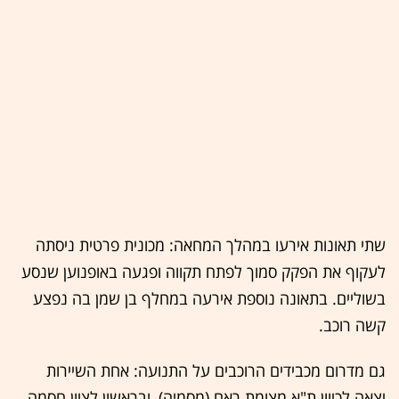
שתי תאונות אירעו במהלך המחאה: מכונית פרטית ניסתה
לעקוף את הפקק סמוך לפתח תקווה ופגעה באופנוען שנסע
בשוליים. בתאונה נוספת אירעה במחלף בן שמן בה נפצע
קשה רוכב.
גם מדרום מכבידים הרוכבים על התנועה: אחת השיירות
יצאה לכיוון ת"א מצומת ראם (מסמיה), ובראשון לציון חסמה