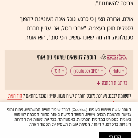
צריכה להשתנות".
אולם, ארורה מציין כי כרגע גוגל אינה מעוניינת להפוך
לספקית תוכן בעצמה. "אחרי הכול, אנו עדיין חברת
טכנולוגיה, וזה מה שאנו עושים הכי טוב", הוא אומר.
הוספה לנושאים שמעניינים אותי
Hulu
יוטיוב (YouTube)
גוגל
כל תגיות הכתבה
פרסום באינטרנט
לתשומת לבכם: מערכת גלובס חותרת לשיח מגוון, ענייני ומכבד בהתאם ל
קוד האתי
המופיע
בדו"ח האמון
לפיו אנו פועלים. ביטויי אלימות, גזענות, הסתה או כל שיח
בלתי הולם אחר מסוננים בצורה
אוטומטית
ולא יפורסמו באתר.
האתר עושה שימוש בעוגיות (Cookies) לצורך שיפור חוויית המשתמש, ניתוח נתוני
גלישה והתאמת תכנים אישית. המשך הגלישה באתר מהווה הסכמה לשימוש
בעוגיות כמפורט
במדיניות הפרטיות
. באפשרותך, בכל עת, לשנות את הגדרות
העוגיות בדפדפן. לידיעתך, חסימת עוגיות תשפיע על תפקוד האתר.
הבנתי