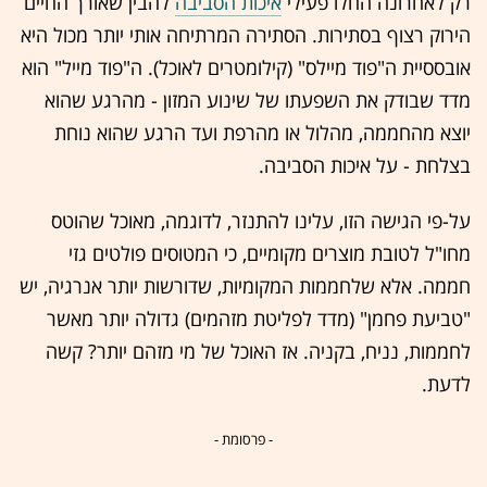
רק לאחרונה החלו פעילי
איכות הסביבה
להבין שאורך החיים
הירוק רצוף בסתירות. הסתירה המרתיחה אותי יותר מכול היא
אובססיית ה"פוד מיילס" (קילומטרים לאוכל). ה"פוד מייל" הוא
מדד שבודק את השפעתו של שינוע המזון - מהרגע שהוא
יוצא מהחממה, מהלול או מהרפת ועד הרגע שהוא נוחת
בצלחת - על איכות הסביבה.
על-פי הגישה הזו, עלינו להתנזר, לדוגמה, מאוכל שהוטס
מחו"ל לטובת מוצרים מקומיים, כי המטוסים פולטים גזי
חממה. אלא שלחממות המקומיות, שדורשות יותר אנרגיה, יש
"טביעת פחמן" (מדד לפליטת מזהמים) גדולה יותר מאשר
לחממות, נניח, בקניה. אז האוכל של מי מזהם יותר? קשה
לדעת.
- פרסומת -