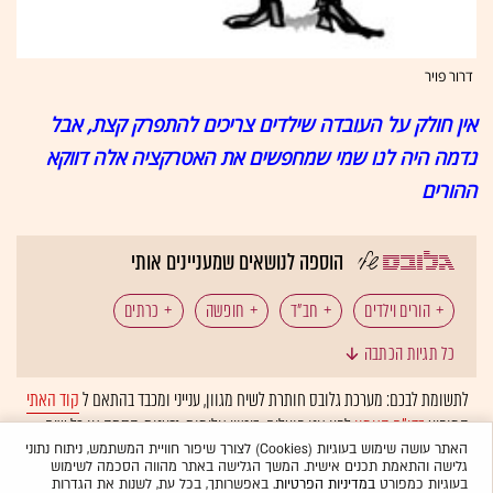
דרור פויר
אין חולק על העובדה שילדים צריכים להתפרק קצת, אבל
נדמה היה לנו שמי שמחפשים את האטרקציה אלה דווקא
ההורים
הוספה לנושאים שמעניינים אותי
הורים וילדים
חב"ד
חופשה
כרתים
כל תגיות הכתבה
ליל הסדר
פסח
לתשומת לבכם: מערכת גלובס חותרת לשיח מגוון, ענייני ומכבד בהתאם ל
קוד האתי
המופיע
בדו"ח האמון
לפיו אנו פועלים. ביטויי אלימות, גזענות, הסתה או כל שיח
בלתי הולם אחר מסוננים בצורה
אוטומטית
ולא יפורסמו באתר.
האתר עושה שימוש בעוגיות (Cookies) לצורך שיפור חוויית המשתמש, ניתוח נתוני
גלישה והתאמת תכנים אישית. המשך הגלישה באתר מהווה הסכמה לשימוש
בעוגיות כמפורט
במדיניות הפרטיות
. באפשרותך, בכל עת, לשנות את הגדרות