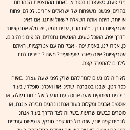
מדי פעם, כשעצרנו בכפר או באחת מהתצפיות הנהדרות
בהרים, פגשנו משפחות של ישראלים אחרים. לכולם, פחות
או יותר, היתה אותה השאלה לשאול אותנו: אם ראינו
אטרקציות בדרך. מ'זתומרת, ענינו תמיד, יש מלא אטרקציות:
הדרך יפה, האוכל טעים, האנשים נחמדים, הנופים מרהיבים.
כן, אמרו לנו, באמת יפה - אבל מה עם אטרקציות, ראיתם
אטרקציות? איזה פארק שעשועים? משהו? חייבים לתת
לילדים להתפרק קצת.
לא היה לנו נעים לומר להם שרק לפני שעה עצרנו באיזה
כפר קטן, ישבנו בטברנה, שתינו אוזו ואכלנו סופלקי, בעוד
הילדים משחקים שעה ארוכה עם מנעול של חנות נעולה, או
אוספים אבנים ומקלות בעוד אנחנו נהנים מבירה צוננת, או
סופרים כבשים שרועות בשלווה לצד הדרך בעוד אנחנו
לוגמים קפה יווני, שזה בול כמו קפה טורקי, או פשוט עומדים