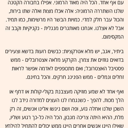
עם אף אחד. הכל היה מאוד הרמוני. אפילו בחבורה הקטנה
שלנו השתררה הרמוניה: אלה אכלו מצות ואלה שתו בירות,
והכול עבר חלק למדי. כמויות הבשר היו מרשימות, כמו תמיד.
אבל לא אצלנו. אנחנו מאותגרים מנגלית - נקניקיות וקבב זה
המקסימום.
ביתיר, אגב, יש מלא אטרקציות: כבשים רועות בדשא וצעירים
בדואים גוזזים את צמרן. הקרקע מלאה אצטרובלים - ממש
פסטיבל האצטרובל; ואם מתכופפים לאדמה אפשר לראות
זחלים ונמלים - ממש הפנינג חרקים. והכל בחינם.
ואף אחד לא שמע מוזיקה מעצבנת בקולי-קולות או דחף או
הלך מכות. להפך - כשנגמרו לנו העצים למדורה נידב לנו
השכן שלנו אחלה גזע, ופה ושם ניגשו אלינו אנשים, זה רק
מלח, ההיא היתה צריכה מגבון, הכל היה כל-כך רגוע ושליו,
שאילו היינו אנשים אחרים היינו ממש יכולים להתחיל להילחץ