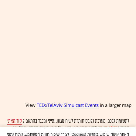
View
TEDxTelAviv Simulcast Events
in a larger map
לתשומת לבכם: מערכת גלובס חותרת לשיח מגוון, ענייני ומכבד בהתאם ל
קוד האתי
המופיע
בדו"ח האמון
לפיו אנו פועלים. ביטויי אלימות, גזענות, הסתה או כל שיח
בלתי הולם אחר מסוננים בצורה
אוטומטית
ולא יפורסמו באתר.
האתר עושה שימוש בעוגיות (Cookies) לצורך שיפור חוויית המשתמש, ניתוח נתוני