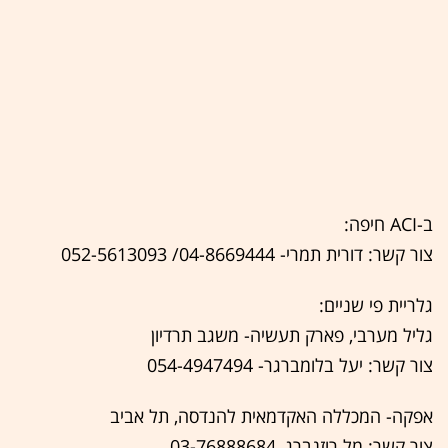
ב-ACI חיפה:
צור קשר: דורית תמרי- 04-8669444/ 052-5613093
גלריית פי שניים:
גליל מערבי, פארק תעשיה- משגב תרדיון
צור קשר: יעל בלומברגר- 054-4947494
אפקה- המכללה האקדמאית להנדסה, תל אביב
צור קשר: מל רוזנברג, 03-76888684