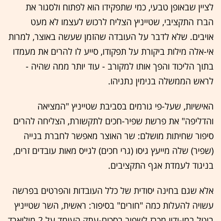
לציין שבאופן טבעי, כמי שתפקידו הוא לפתוח ולסגור את
הברז התקציבי, שטייניץ הצליח לרכוש לעצמו לא מעט
אויבים. שלא לדבר על העובדה שהזמן שעשה באוצר, למרות
אי-אלה מילות ביקורת על תפקודו, סייע לו להרים את מעמדו
בתוך הליכוד והפך אותו למקורב - עוד יותר ממה שהיה -
לראש הממשלה בנימין נתניהו.
האישיות, שעל-פי גורמים בסביבת שטייניץ "המציאה
והדליפה" את פרשת שפיר-חכים לתקשורת, הצליחה להרים
סיפור שחיתות מושלם: שר האוצר מאפשר לחברת בנייה
(שפיר) שלה מייעץ גיסו (גרי חכים) לגייס מאות עובדים זרים,
בניגוד לעמדת אגף התקציבים.
אלא שגם בחינה יסודית של כלל העובדות והפרטים בפרשה
עשויה להעלות כמה "חורים" בסיפור: ראשית, השר שטייניץ
ביטל במו-ידיו מכרז לשפיר בסכום-עתק העומד על 2 מיליארד