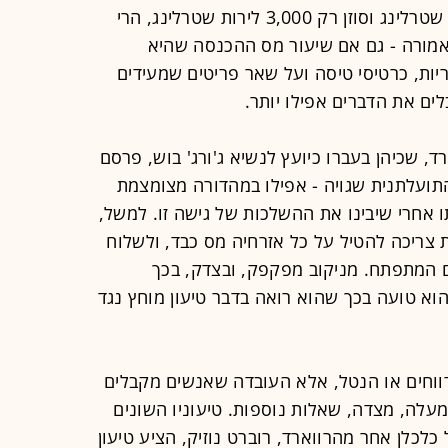
שאם ג'יין משלמת עשרת אלפים לירות שטרלינג וסוזן רק 3,000 לירות שטרלינג, הרי
אמורה - גם אם שיעור מס ההכנסה שהיא
יות, כרטיסי טיסה ועל שאר פריטים שמעידים
ם את הדברים אפילו יותר.
ד, שכיהן בעברו כיועץ לנשיא ג'ורג' בוש, פרסם
תועלתנית שגויה - אפילו במהדורה מצומצמת
תו אחרי שיבינו את ההשלכות של גישה זו. למשל,
צריכה להטיל על כל אזרחיה מס כבד, ולשלוח
ם המתפתח. מניקוב מפקפק, ובצדק, בכך
וא טועה בכך שהוא רואה בדבר טיעון מוחץ נגד
רווחים או הנטל, אלא העובדה שאנשים מקבלים
עלה, מצדה, שאלות נוספות. טיעוניו השונים
כלכלן אחר מהרווארד, רוברט נוזיק, הציע טיעון