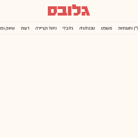
''ן ותשתיות
משפט
טכנולוגיה
גלובלי
ניהול וקריירה
דעות
שיווק ופ