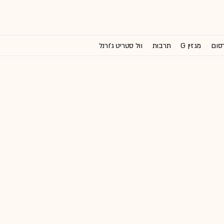
רסום
מגזין G
תרבות
וול סטריט ג'ורנל