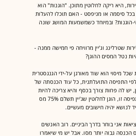
רות, היא ריקה לחלוטין מתוכן. "הוגנות" הוא
בכל סיסמה או מניפסט - האם תוכלו להעלות
י-הוגנות? ובמיוחד כשמשמעות המושג שונה
 שסוזן מרוויחה 20 אלף לירות שטרלינג וג'יין מרוויחה פי חמישה ממנה -
 שכל מיסוי הוא שוד מאורגן על-ידי הגנגסטרית
לפי התפיסה התועלתנית, כל עוד הכנסתה של
וזן, יש לה פחות צורך בכסף והיא צריכה להיות
הראשונה שימסו את הכנסותיה. לפי תפיסה זו, הוגן לחלוטין שג'יין תשלם 75% מס
ד לנושא יהיה חישובים מעשיים.
יאות אני בוחר בדרך הביניים. רוב האנשים
ס הכנסה גבוה יותר מסו. אבל יש מי שיאמרו