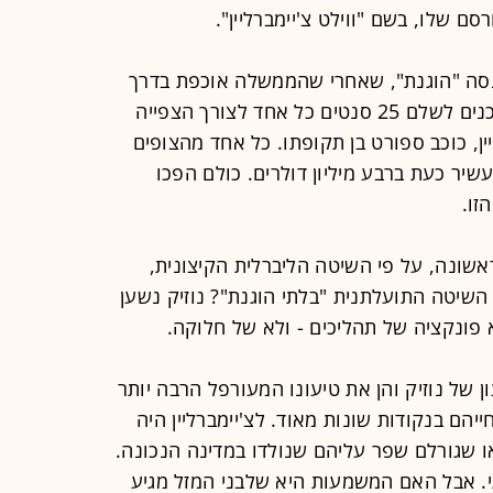
ם שלו, בשם "ווילט צ'יימברליין".
כנסה "הוגנת", שאחרי שהממשלה אוכפת בדרך
כלשהי את החלוקה הזו, מיליון איש מוכנים לשלם 25 סנטים כל אחד לצורך הצפייה
ין, כוכב ספורט בן תקופתו. כל אחד מהצופים
'יימברליין עשיר כעת ברבע מיליון דולרים. כולם הפכו
זו.
אשונה, על פי השיטה הליברלית הקיצונית,
 השיטה התועלתנית "בלתי הוגנת"? נוזיק נשען
 פונקציה של תהליכים - ולא של חלוקה.
של נוזיק והן את טיעונו המעורפל הרבה יותר
הם בנקודות שונות מאוד. לצ'יימברליין היה
 או שגורלם שפר עליהם שנולדו במדינה הנכונה.
י. אבל האם המשמעות היא שלבני המזל מגיע