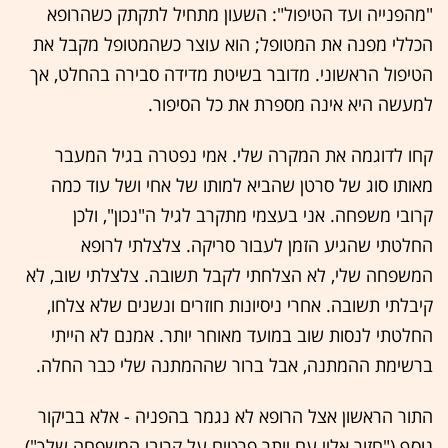
"מהפנייה ועד הטיפול": השעון מתחיל לתקתק כשהרופא
הכללי מפנה את המטופל; הוא עוצר כשהמטופל מקבל את
הטיפול הראשוני. מדובר בשיטת מדידה סבירה בהחלט, אך
למעשה היא אינה מספרת את כל הסיפור.
קחו לדוגמה את המקרה שלי. אמי נפטרה בגיל המעבר
מאותו סוג של סרטן שהביא למותו של אחי ושל עוד כמה
קרובי משפחה. אני בעצמי מתקרב לגיל ה"נכון", ולכן
החלטתי שהגיע הזמן לעבור סריקה. צלצלתי לרופא
המשפחה שלי, לא הצלחתי לקבל תשובה. צלצלתי שוב, לא
קיבלתי תשובה. אחרי ניסיונות חוזרים ונשנים שלא צלחו,
החלטתי לנסות שוב במועד מאוחר יותר. אמנם לא הייתי
ברשימת ההמתנה, אבל ברור שההמתנה שלי כבר החלה.
התור הראשון אצל הרופא לא נגמר בהפניה - אלא בביקור
נוסף ("חזור אליי עם יותר פרטים על קרובי המשפחה שלך").