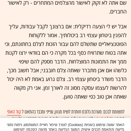
שם אתה לא זקוק לאישור מהצלמים המתחרים - רק לאישור
החברים.
אבל יש לי הצעה רדיקלית: אם ברצונך לקבל עבודות, עליך
להפגין ביטחון עצמי רב ביכולותיך. אמור ללקוחות
הפוטנציאליים שתשלם להם עבור הזכות לצלם בחתונתם, וכי
אתה בטוח שתרוויח כסף בכל מקרה כי הם בוודאי ירצו לקנות
ממך את התמונות המוצלחות. הדבר מספק להם שיפוי
כלשהו אם אכן מתברר שאתה צלם חובבני; אבל חשוב מכך,
הדבר משדר ביטחון עצמי רב. צלם גרוע באמת לא היה יכול
להרשות לעצמו עסקה מסוג זה לאורך זמן. אני רק מקווה
שאתה אכן טוב כפי שאתה טוען.
לתשומת לבכם: מערכת גלובס חותרת לשיח מגוון, ענייני ומכבד בהתאם ל
קוד האתי
המופיע
בדו"ח האמון
לפיו אנו פועלים. ביטויי אלימות, גזענות, הסתה או כל שיח
בלתי הולם אחר מסוננים בצורה
אוטומטית
ולא יפורסמו באתר.
האתר עושה שימוש בעוגיות (Cookies) לצורך שיפור חוויית המשתמש, ניתוח נתוני
גלישה והתאמת תכנים אישית. המשך הגלישה באתר מהווה הסכמה לשימוש