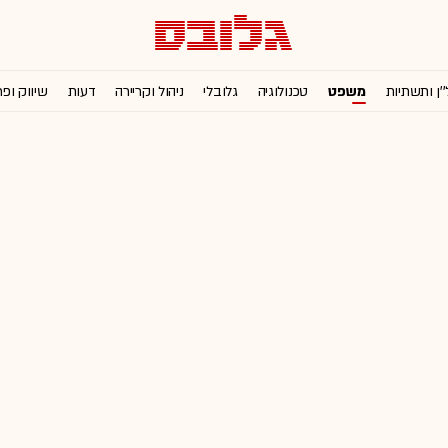
''ן ותשתיות
משפט
טכנולוגיה
גלובלי
ניהול וקריירה
דעות
שיווק ופ