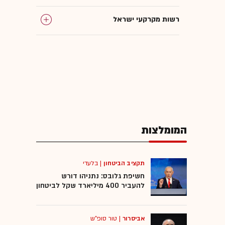
רשות מקרקעי ישראל
מינוי בכירים
פרקליטות המדינה
יהודה וינשטיין
המומלצות
בג"ץ
רמטכ"ל
תקציב הביטחון
|
בלעדי
חשיפת גלובס: נתניהו דורש
להעביר 400 מיליארד שקל לביטחון
אביסרור
|
טור סופ"ש