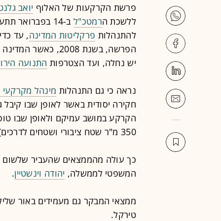
פרשת הקרקעות של האלוף
יואב גלנט
ללשכת ה
רמטכ"ל
ב-14 בפברואר ת
להתנהלות
פרקליטות המדינה
, עד כד
הפרשה, בשנת 2008, כ
יש נחלה, ועד הצטרפות
התנועה הירו
נראה כי גם התנהלות
מינהל מקרקעי 
350 מ"ר שטח ציבורי ושטחים לדרכים).
כך עולה מהממצאים שהעביר שלשום (
המשפטי לממשלה,
יהודה וינשטיין
.
ממצאי המבקר גם מעמידים באור שליל
טירקל.