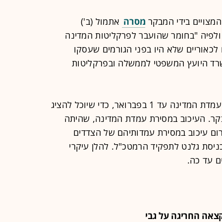
מצויים בידי המבקר
מסרה
אתמול (ב')
ולפיה "בחומר שהועבר לפרקליטות המדינה
כאוריים שלא היו בפני הגורמים שעסקו
שרד היועץ המשפטי לממשלה ובפרקליטות
לכן ביקש היועץ מבג"ץ ארכה במסירת עמדת המדינה עד 1 בפברואר, כדי שיוכל להציג
ר. העיכוב במסירת עמדת המדינה, שהיתה
ום עיכוב במסירת עמדותיהם של הצדדים
ניסת גלנט לתפקיד הרמטכ"ל. להלן עיקרי
 עד כה.
צאה החריגה על גבי