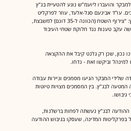
מבקר והועברו ליועמ"ש נוגע להטעיית בג"ץ
ים. עו"ד אבינעם סגל-אלעד, עוזר לפרקליט
המדינה, הודיע בספטמבר 2008 לבג"ץ: "צירוף השטח (הכוונה ל-35 דונם) למשבצת,
שה עקב טענות נגד חלוקת שטחי העיבוד
 נכון, שכן רק גלנט קיבל את ההקצאה
מינהל וביקשו זאת - נדחו.
 שלידי המבקר הגיעו מסמכים וניירות עבודה
מטעה לבג"ץ. בין המסמכים מצויות טיוטות
גיבושו.
ההודעה לבג"ץ נעשתה לפחות ברשלנות,
ל בפרקליטות המדינה, שעסקו בגיבוש ההודעה