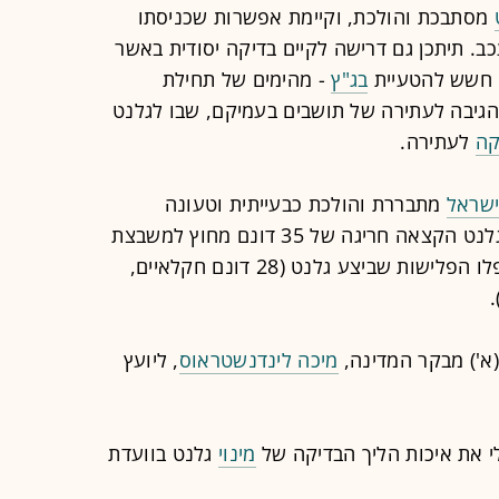
מסתבכת והולכת, וקיימת אפשרות שכניסתו
תעכב. תיתכן גם דרישה לקיים בדיקה יסודית באשר
י חשש להטעיית
בג"ץ
- מהימים של תחילת
אשר המדינה הגיבה לעתירה של תושבים בעמיקם, שבו לגלנט
קה
לעתירה.
ישראל
מתבררת והולכת כבעייתית וטעונה
חקירה יסודית באשר לאופן שבו קיבל גלנט הקצאה חריגה של 35 דונם מחוץ למשבצת
הקרקע במושב עמיקם ולאופן שבו טופלו הפלישות שביצע גלנט (28 דונם חקלאיים,
א') מבקר המדינה,
מיכה לינדנשטראוס
, ליועץ
י את איכות הליך הבדיקה של
מינוי
גלנט בוועדת