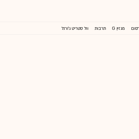
רסום
מגזין G
תרבות
וול סטריט ג'ורנל