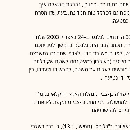
תה בתום-לב. כמו כן, נבדקת השאלה איך
מפה גם לפרקליטות המדינה, בעת שזו מסרה
 כמטעה.
בסופו של תהליך, הקצה המינהל את 35 הדונמים לגלנט. ב-24 באפריל 2003 שלחה
י, מכתב לבני הזוג גלנט: "בהמשך לפנייתכם
ט, לפנים משורת הדין, לצרף שטח זה למשבצת
ור השטח (בעיקרון כמעט זהה לשטח שקיבלתם
מורשים לעלות על השטח, להכשירו ולעבדו, בין
ל-ידי נטיעה".
שולה בן-צבי, מנהלת האגף החקלאי בממ"י
 לממשלה, מני מזוז. בן-צבי מותקפת לא אחת
ביחס לבקשותיהם.
לראשונה ב"גלובס" (חמישי, 13.1), כי כבר בשלבי