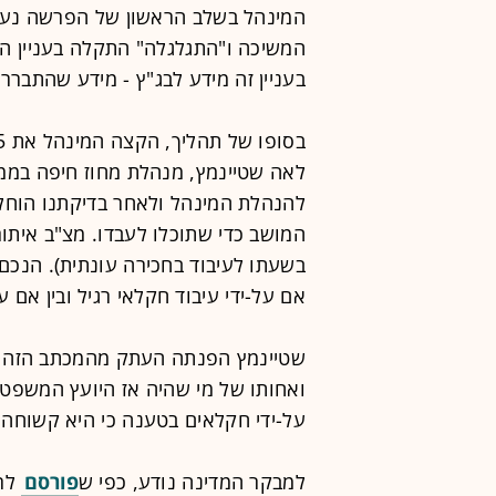
המינהל בשלב הראשון של הפרשה נעש
המשיכה ו"התגלגלה" התקלה בעניין ה
בעניין זה מידע לבג"ץ - מידע שהתברר
לאה שטיינמץ, מנהלת מחוז חיפה בממ"
להנהלת המינהל ולאחר בדיקתנו הוחל
המושב כדי שתוכלו לעבדו. מצ"ב אית
בשעתו לעיבוד בחכירה עונתית). הנכם 
אם על-ידי עיבוד חקלאי רגיל ובין אם ע
שטיינמץ הפנתה העתק מהמכתב הזה ל
ואחותו של מי שהיה אז היועץ המשפטי
על-ידי חקלאים בטענה כי היא קשוחה 
למבקר המדינה נודע, כפי ש
פורסם