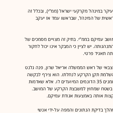
קר במינהל מקרקעי ישראל (ממ"י), ובכלל זה
אשית של המינהל, שבראשו עמד אז יעקב
שב עמיקם בממ"י. בתיק זה מצויים מסמכים של
נהגותה. יש לציין כי המבקר אינו יכול לחקור
תה תאגיד פרטי.
זכיר הצבאי של ראש הממשלה אריאל שרון, פנה גלנט
ה שיקצה לו 35 דונם להשלמת תקן הקרקע לנחלתו. הוא צירף לבקשה
מפה שסיפק לו מושב עמיקם, ובה מסומנים 35 הדונמים המיועדים לו. אלא שאדמות
פה בשטח שמחוץ למשבצת הקרקע של המושב.
צות אותה באמצעות אגודת עמיקם.
ך בדיקת הנתונים והמפה על-ידי אנשי