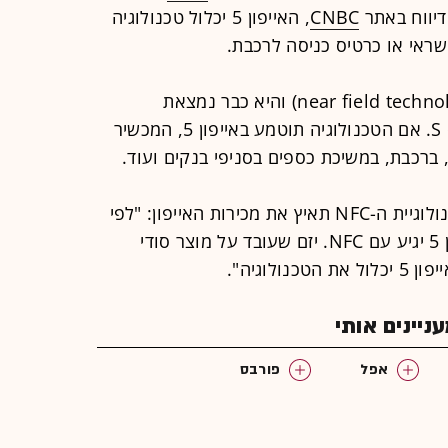
CNBC
, האייפון 5 יכלול טכנולוגיה
אי או כרטיס כניסה לרכבת.
(רש"ת: near field technology) והיא כבר נמצאת
בסמארטפון של גוגל וסמסונג - נקסוס S. אם הטכנולוגיה תוטמע באייפון 5, המכשיר
רכבת, במשיכת כספים בסניפי בנקים ועוד.
" מעריכה כי טכנולוגיית ה-NFC תאיץ את מכירות האייפון: "לפי
מה שאני שמעתי, ייתכן מאוד שהאייפון 5 יגיע עם NFC. יזם שעובד על מוצר סודי
יינים אותי
אפל
פורבס