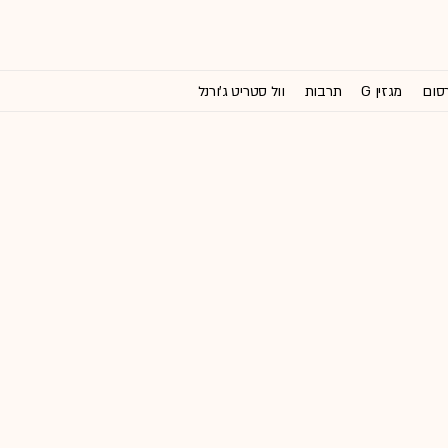
רסום
מגזין G
תרבות
וול סטריט ג'ורנל