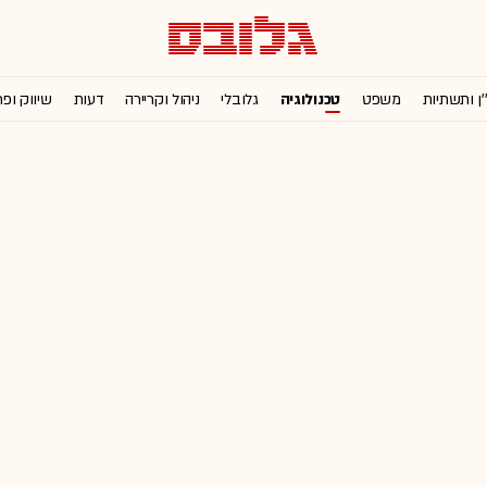
'ן ותשתיות
משפט
טכנולוגיה
גלובלי
ניהול וקריירה
דעות
שיווק ופ