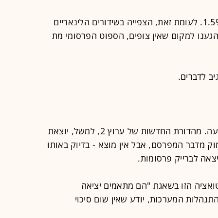
"כל הצפייה הדחויה מסתכמת ב-1%-1.5%. לעומת זאת, הצפייה בשידורים הלינאריים
הגענו למקום שאין צופים, הספוט הפרסומי מת
ב לדברים.
אין צופה טלוויזיה שלא מכיר את התופעה. מהדורת החדשות של ערוץ 2, למשל, יוצאת
ק מדבר המפרסם, אבל אין מוצא - בדיוק באותו
ואציה הזו בשאגת "הם מתאמים יציאה
תנהלות המערכות, יודע שאין שום סיכוי