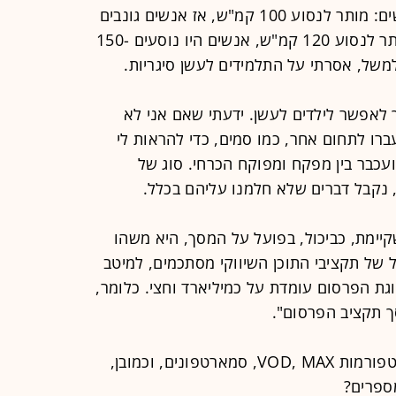
"העמדה שלי דומה למה שקורה בכבישים: מותר לנסוע 100 קמ"ש, אז אנשים גונבים
ונוסעים 110-115 קמ"ש. אילו היה מותר לנסוע 120 קמ"ש, אנשים היו נוסעים 150-
ך לאפשר לילדים לעשן. ידעתי שאם אני לא
ברו לתחום אחר, כמו סמים, כדי להראות לי
כבר בין מפקח ומפוקח הכרחי. סוג של
 נקבל דברים שלא חלמנו עליהם בכלל.
יימת, כביכול, בפועל על המסך, היא משהו
דל של תקציבי התוכן השיווקי מסתכמים, למיטב
ליון שקל; כשעוגת הפרסום עומדת על כמיליארד וחצי. כלומר,
- אתה לא חושש שהתחזקותן של הפלטפורמות VOD, MAX, סמארטפונים, וכמובן,
ספרים?