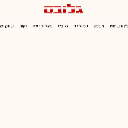
''ן ותשתיות
משפט
טכנולוגיה
גלובלי
ניהול וקריירה
דעות
שיווק ופ