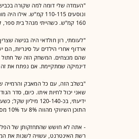
160 קמ"ש. כשהייתי מנהל בית ספר, למשל, אסרתי על התלמידים לעשן סיגריות.
"לעומתי, רון חולדאי היה בגישה שצרי
ארדוף אחרי הילדים על סיגריות, הם יע
שהם מנצחים. המשחק הזה של חתול וע
דינמיקה שמתקיימת. אם נפתח את זה,
"בשלב הזה, עם כל המאבק והרמייה שק
שאני יכול לחיות איתו. כיום, סדר הגו
ידיעתי, בכ-120-140 מי
התוכן השיווקי מהווה 8% עד 10% מסך תקציב הפרסום".
רשת האינטרנט, עשויה לשנות את המ