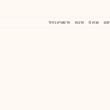
רסום
מגזין G
תרבות
וול סטריט ג'ורנל