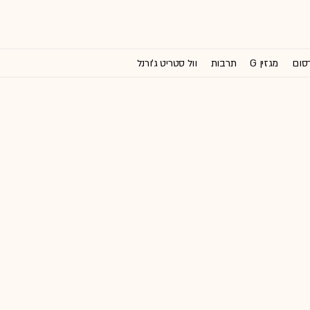
רסום
מגזין G
תרבות
וול סטריט ג'ורנל