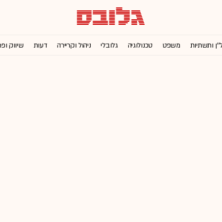
''ן ותשתיות
משפט
טכנולוגיה
גלובלי
ניהול וקריירה
דעות
שיווק ופ