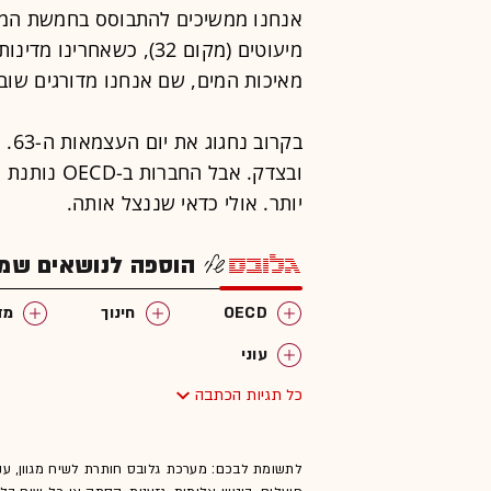
אנחנו ממשיכים להתבוסס בחמשת המקו
מיעוטים (מקום 32), כשאחר
מאיכות המים, שם אנחנו מדורגים שוב 
בקר
ובצדק. אבל 
יותר. אולי כדאי שננצל אותה.
הוספה לנושאים שמענ
OECD
חינוך
מד
עוני
כל תגיות הכתבה
לתשומת לבכם: מערכת גלובס חותרת לשיח מגוון, ענ