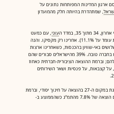
ם ארגון המדינות המפותחות נתונים על
שראל
, שמתהדרת בהיותה חלק מהמועדון
35, במדד ה
עוני
, עם כמעט
20% עוני (ממוצע המדינות המפותחות עומד על 11.1%). אחרינו רק מקסיקו. והנה
ושים באי-שוויון בהכנסות, כשאחרינו ארצות
הברית במקום ה-31. לפחות פה אנחנו בחברה טובה. 39% מהישראלים סבורים שהם
הם; וברמת ההוצאה הציבורית-חברתית כאחוז
 על קצבאות, על פנסיות ושאר השירותים
? גם פה אין בשורה. ישראל מדורגת במקום ה-27 בהוצאה על חינוך יסודי, וברמת