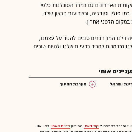
מות האחרונים גם במדד הסובלנות כלפי
ינו מדינות כמו פולין וטורקיה, ובשביעות הרצון שלנו
במקום הלפני אחרון.
וב נחגוג את יום העצמאות ה-63. יהיו לנו המון דברים טובים להגיד על עצמנו,
החברות ב-OECD נותנת לנו הזדמנות להכיר בבעיות שלנו ולהיות טובים
יינים אותי
ינת ישראל
מערכת החינוך
ייני ומכבד בהתאם ל
קוד האתי
המופיע
בדו"ח האמון
לפיו אנו