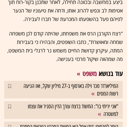
ביצע במחשבה ובכוונה תחילה, לאחר שתכנן בקור-רוח תוך
אטימות לב ונפש להרוג אותו, ודחה את טיעוניו של הנער
לפיהם פעל בהשפעתו המכרעת של חברו לעבירה.
"רצח הקורבן הרס את משפחתו, שהיתה קודם לכן משפחה
שמחה ומאושרת", כתבו השופטים, והבהירו כי בעבירות
המתה, עיקרון קדושת החיים משמש נר לרגלי בית המשפט,
מה שמהווה שיקול מרכזי בענישה.
עוד בנושא
משפט
המיליארדר מכר וילה בארסוף ב-27 מיליון שקל, ואז הגיעה
רשות המסים
"אני יריתי בו": החשוד ברצח עורך הדין הסגיר את עצמו
למשטרה
הותר לפרסום: דודי אפל הוא החשוד המרכזי בפרשת הסתרת