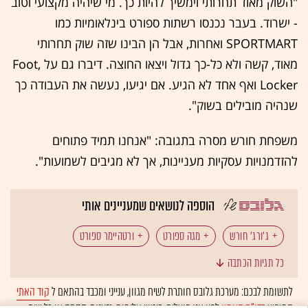
"השוק מאוד תחרותי וימשיך להיות כך. מי שיהיה מקצועי וטוב
- ישרוד. בעבר נכנסו רשתות ספורט בינלאומיות כמו
SPORTMART ואחרות, אבל הן הבינו שזה שוק תחרותי
מאוד, קשה ולא כל-כך גדול ויצאו החוצה. דיברו גם על ,Foot
Locker ואף אחד לא הגיע. אם יגיעו, נעשה את העבודה כך
שנהיה מובילים בשוק".
משפחת חורש מסרה בתגובה: "אנחנו תמיד פתוחים
להזדמנויות עסקיות מעניינות, אך לא מגיבים לשמועות".
הוספה לנושאים שמעניינים אותי
ג'ורג' חורש
מגה ספורט
ורטהיימר ספורט
כל תגיות הכתבה
Decathlon
דקטלון
לתשומת לבכם: מערכת גלובס חותרת לשיח מגוון, ענייני ומכבד בהתאם ל
קוד האתי