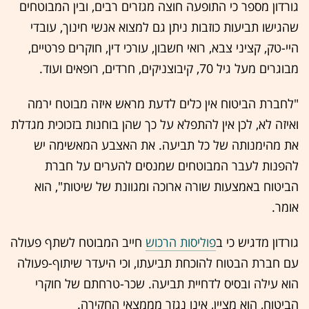
גורדון מספר כי התופעה חוצה מגזרים רבים, ובין המבוטחים
שהגישו תביעות כוזבות ניתן גם למצוא אנשי חינוך, עובדי
היי-טק, קציני צבא, רואי חשבון, עורכי דין, חוקרים פרטיים,
מבוגרים מעל גיל 70, קיבוצניקים, חרדים, רופאים ועוד.
"לחברת הביטוח אין כלים לדעת מראש איזה מבוטח ירמה
ואיזה לא, לכן אין להתפלא על כך שהן בוחנות בזכוכית מגדלת
את מהימנותה של כל תביעה. את האצבע המאשימה יש
להפנות לעבר המבוטחים שמנסים להערים על חברת
הביטוח באמצעות שורה ארוכה ומגוונת של שיטות", הוא
אומר.
גורדון מדגיש כי ב
פוליסות הרכוש
חייב המבוטח לשתף פעולה
עם חברת הבטוח להוכחת תביעתו, וכי היעדר שיתוף-פעולה
הוא עילה ובסיס לדחיית תביעה. שכר-טרחתם של חוקרי
הביטוח, הוא מציין, אינו נגזר מממצאי החקירה.