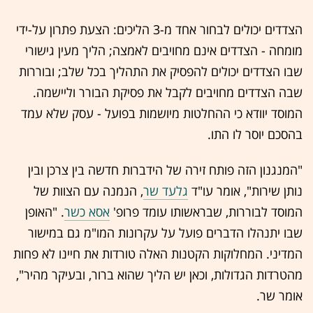
הצדדים יכולים לבחור אחד מ-3 הליכים: הצעת פתרון על-ידי
מומחה - הצדדים אינם מחויבים לאמצה; הליך מעין גישורי
שבו הצדדים יכולים להפסיק את התהליך בכל שלב; ובוררות
שבה הצדדים מחויבים לקבל את פסיקת הבורר וליישמה.
המוסד יוודא כי ההחלטות מיושמות בפועל - עסק שלא עמד
בהסכם יוסר לו התו.
"המנגנון הזה פותח זירה של הידברות חדשה בין צרכן ובין
נותן שירות", אומר עו"ד
גלעד שר
, הנמנה עם הצוות של
המוסד לבוררות, שבראשותו עומד פרופ'
אסא כשר
. "האופן
שבו יתנהלו הדברים פועל על עקרונות המו"מ גם במישור
המדיני. המחלוקות הקטנות האלה טורדות את חיינו לא פחות
מהטרדות הגדולות, וכאן יש הליך שהוא ברור, ובעיקר מהיר",
אומר שר.