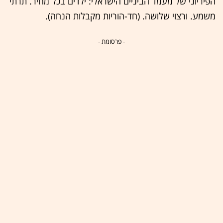
הפיריוני של מעמד הביניים הישראלי: ילדים בכל מחיר. תרתי
משמע. ורצוי שלושה. (חד-הוריות מקבלות הנחה).
- פרסומת -