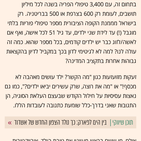
בתחום זה, עם 3,400 טיפולי הפריה בשנה לכל מיליון
תושבים, לעומת רק 600 בצרפת או 500 בבריטניה. רק
בישראל מממנת הקופה הציבורית מספר טיפולי פוריות בלתי
מוגבל (!) עד לידת שני ילדים, עד גיל 51 לכל אישה, ואף אם
לאשה/לזוג כבר יש ילדים קודמים, בכל מספר שהוא. כמה זה
עולה לנו? למה לא לגיטימי לדון בכך במקביל לדיון בהקצאות
גבוהות אחרות בתקציב המדינה?
זעקות מזועזעות כגון "מה הקשר? ילד עושים מאהבה לא
מכסף!" או "מה את רוצה, שרק עשירים יביאו ילדים?", כמו גם
נאצות עסיסיות על חילול הקודש שבעצם העלאת הסוגיה, הן
התגובות שאני בדרך-כלל שומעת כתגובה לעובדות הללו.
בין הים לפארק: כך נולד הצפון החדש של אשדוד
אולם, מי ששם בראש מעייניו את טובת הילד, אובייקטיבית,