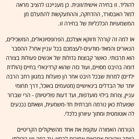
להוליד. זו בחירה אישית/זוגית. כן מענייננו להציב מראה
למול האבסורד, ההדחקה, וההתעקשות להתעלם מן
המשמעויות הכלכליות של בחירה זו.
אז למה זה קורה? ודווקא אצלכם, הפרופסיונאלים, המשכילים,
הנאורים והמאד-מודעים-לעצמכם בכל עניין אחר? ההסבר
הוא תרבותי. כאשר קבוצות גדולות של אנשים פעולות בצורה
דומה בהיבט מסויים, ועוד כזה שהוא קרדינאלי בחיים (הולדת
ילדים) למרות שבכל היבט אחר הן פועלות במגוון רחב הרבה
יותר של הבדלים בינאישיים (מטעמים באוכל, דרך תחומי
עניין, צורות בילוי מועדפות, ועד דעות פוליטיות) - הרי שברור
שפועלת כאן נורמה חברתית חד-משמעית, ושאתם נכנעים
לה אוטומטית ומתוך עיוורון כלכלי.
הנורמה האמורה עוקפת את אחד מהשיקולים הקריטיים
ביותר שהורים אחראים אמורים לבחון: עד כמה יש ביכולתי