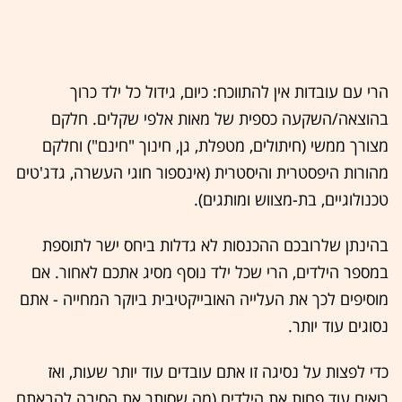
הרי עם עובדות אין להתווכח: כיום, גידול כל ילד כרוך
בהוצאה/השקעה כספית של מאות אלפי שקלים. חלקם
מצורך ממשי (חיתולים, מטפלת, גן, חינוך "חינם") וחלקם
מהורות היפסטרית והיסטרית (אינספור חוגי העשרה, גדג'טים
טכנולוגיים, בת-מצווש ומותגים).
בהינתן שלרובכם ההכנסות לא גדלות ביחס ישר לתוספת
במספר הילדים, הרי שכל ילד נוסף מסיג אתכם לאחור. אם
מוסיפים לכך את העלייה האובייקטיבית ביוקר המחייה - אתם
נסוגים עוד יותר.
כדי לפצות על נסיגה זו אתם עובדים עוד יותר שעות, ואז
רואים עוד פחות את הילדים (מה שסותר את הסיבה להבאתם