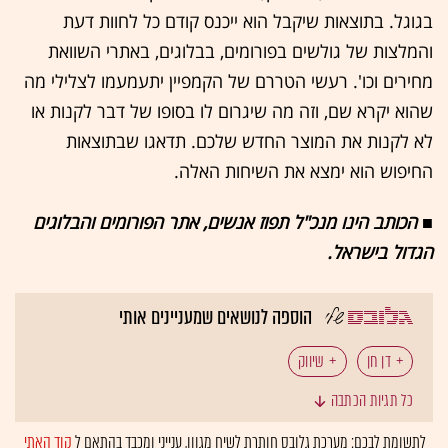
בגוגל. בתוצאות שיקבל הוא ייכנס קודם כל לחוות דעת
והמלצות של גולשים בפורומים, בבלוגים, באתרי השוואת
מחירים וכו'. רעשי הטררם של הקמפיין יתעמעמו לצלילי מה
שהוא יקרא שם, וזה מה שיגרום לו בסופו של דבר לקנות או
לא לקנות את המוצר החדש שלכם. תדאגו שבתוצאות
החיפוש הוא ימצא את השיחות האלה.
■ הכותב הינו מנכ"ל תפוז אנשים, אתר הפורומים והבלוגים
הגדול בישראל.
הוספה לנושאים שמעניינים אותי
דן חן
שיווק
כל תגיות הכתבה
לתשומת לבכם: מערכת גלובס חותרת לשיח מגוון, ענייני ומכבד בהתאם ל
קוד האתי