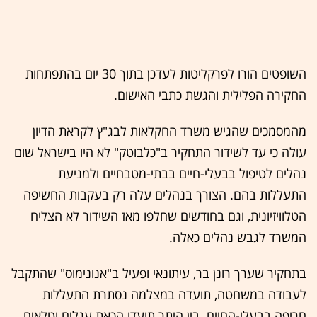
השופטים הורו לפרקליטות לעדכן בתוך 30 יום בהתפתחות
החקירה הפלילית והגשת כתבי האישום.
מהמסמכים שהגיש משרד החקלאות לבג"ץ לקראת הדיון
עולה כי עד לשידור התחקיר ב"כלבוטק" לא היו בישראל שום
נהלים לטיפול בבעלי-חיים בבתי-מטבחיים ולמניעת
התעללות בהם. הצורך בנהלים עלה רק בעקבות החשיפה
הטלוויזיונית, וגם בחודשים שחלפו מאז השידור לא הצליח
המשרד לגבש נהלים כאלה.
בתחקיר שערך רונן בר, עיתונאי ופעיל ב"אנונימוס" שהתקבל
לעבודה במשחטה, תועדה במצלמה נסתרת התעללות
חריפה בבעלי-החיים. בין היתר תועדו הכאת עגלים וטלאים