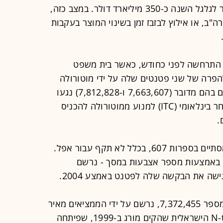
המשפט. שוק הטלפונים החכמים אמור לגלגל השנה כ-350 מיליארד דולר. במצב כזה,
ב, או אילוץ לבזבז זמן בשינוי המוצר בעקבות
התרחשה לפני כחודש, כאשר בית משפט
הפרה של שני פטנטים שלה על ידי מוטורולה
מוביליטי, שנרכשה על ידי גוגל. פטנטים בהם מדובר (7,663,607 ו-7,812,828) נגעו
במסכי מגע. אפל ביקשה מהוועדה לסחר בינלאומי (ITC) למנוע ממוטורולה להכניס
.
מסתבר שהפטנט המרכזי בתביעה, שמסתיים בספרות 607, בכלל לא תקף עבור אפל.
גע באמצעות מספר אצבעות במסך - נרשם
ה את הבקשה שלה לפטנט באמצע 2004.
הפטנט שהרס את התביעה של אפל, מספר 7,372,455, נרשם על ידי הממציאים מאיר
מורג וחיים פרסקי, במסגרת חברת N-trig הישראלית שהקים מורג ב-1999, שפיתחה