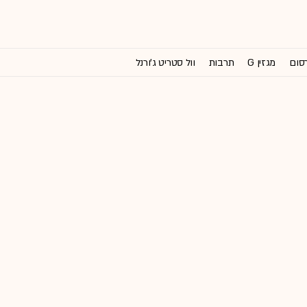
רסום
מגזין G
תרבות
וול סטריט ג'ורנל