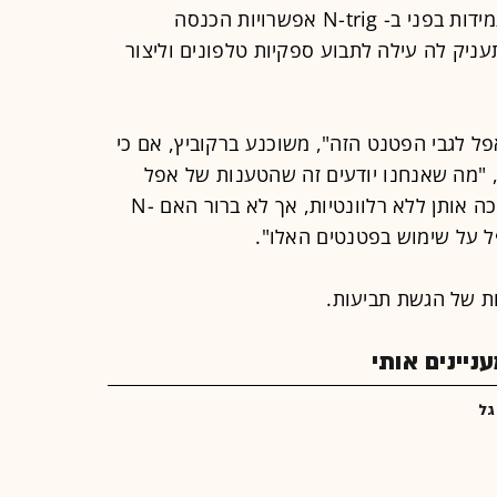
שהגיע מסנדיסק. תוצאות המשפט מעמידות בפני ב- N-trig אפשרויות הכנסה
פות. יתכן שהחדשנות של N-trig תעניק לה עילה לתבוע ספקיות טלפונים וליצור
כנגד אפל לגבי הפטנט הזה", משוכנע ברקוביץ, אם כי
"מה שאנחנו יודעים זה שהטענות של אפל
אינן באות בחשבון מכיוון ש-N-trig הפכה אותן ללא רלוונטיות, אך לא ברור האם N-
יינים אותי
גל