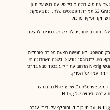
שה את מוטורולה מוביליטי, עם דגש על תיק
הפטנטים שלה, HTC רכשה את S3 Graphics תמורת הפטנטים שלה, וגם בעסקת
שיחקו תפקיד מרכזי.
את הפטנט שלה מוקדם יותר, יכולה לשמש כטריגר להצעת
בק המשפטי לא הגישה הצעת מכירה פורמלית,
וקא היו. ל"גלובס" נודע כי בשנה האחרונה היו
ביקורים הדדיים, לעיתים קרובות, של אנשי N-trig מרחוב עתיר ידע בכפר סבא במרכז
רור מה עמד על הפרק.
יתכן שאפל בדקה אפשרות לשילוב עט המגע DuoSense של N-trig גם במוצרי
 ודימויה של N-trig.
לפני כחודש פרש המנכ"ל הוותיק של N-trig, עמיחי בן דוד, והוחלף על ידי דן ענבר,