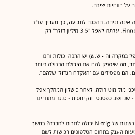
על רווחיות יציבה.
ינה זניחה. ההכנה לתביעה, כך מעריך עו"ד
ג'פרי א. ברקוביץ', שותף בחברת Finnegan, עלתה לאפל "3-5 מיליון דולר" רק
ל במקרה זה - ש.ש) יש הרבה יכולות והם
ר, מה שיספק להם את היכולת הגדולה ביותר
ם, הם מפסידים עם 'האקדח הגדול' שלהם".
י מול מוטורולה. לאחר כישלון המהלך אפל
- שנחשב כפטנט חזק יחסית - כנגד מתחרים
השאלה מה עדות שכזו על הצלחת החדשנות של N-trig יכולה לתרום לחברה? במשך
יעות הענק בתחום הטלפונים רכישות לשם