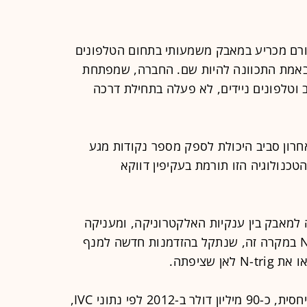
בלי שהתכוונה, הפכה N-trig לגורם מכריע במאבק משמעותי בתחום הטלפונים
 האירוניה היא ש-N-trig לא באמת התכוונה להיות שם. החברה, שמפתחת
 וטלפונים ניידים, לא פעלה בתחילת דרכה
האחרון סביב היכולת לספק מספר נקודות מגע
כנולוגיה הזו תורמת בעקיפין דווקא
מאבק בין ענקיות האלקטרוניקה, ומעניקה
זווית מעניינת לגבי שחקן חיצוני, N-trig במקרה זה, שנתקל בהזדמנות חדשה למנף
 שציפתה.
החברה הגיעה להיקפי מכירות גבוהים יחסית, כ-90 מיליון דולר ב-2012 לפי נתוני IVC,