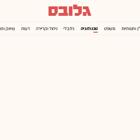
'ן ותשתיות
משפט
טכנולוגיה
גלובלי
ניהול וקריירה
דעות
שיווק ופ