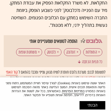
החקלאות. לא משרד החקלאות הפסיק את עבודת המתקן.
מיד עם הפנייה מ'כלבוטק' לפני כשבוע הופסק ביוזמת
החברה השימוש במתקן עם הכלובים הפגומים. השחיטה
נעשית בתהליך ידני, ללא מכונות".
הוספה לנושאים שמעניינים אותי
התעללות
זוגלובק
כלבוטק
משחטת עופות
כל תגיות הכתבה
משרד החקלאות
לתשומת לבכם: מערכת גלובס חותרת לשיח מגוון, ענייני ומכבד בהתאם ל
קוד האתי
המופיע
בדו"ח האמון
לפיו אנו פועלים. ביטויי אלימות, גזענות, הסתה או כל שיח
בלתי הולם אחר מסוננים בצורה
אוטומטית
ולא יפורסמו באתר.
האתר עושה שימוש בעוגיות (Cookies) לצורך שיפור חוויית המשתמש, ניתוח נתוני
גלישה והתאמת תכנים אישית. המשך הגלישה באתר מהווה הסכמה לשימוש
בעוגיות כמפורט
במדיניות הפרטיות
. באפשרותך, בכל עת, לשנות את הגדרות
העוגיות בדפדפן. לידיעתך, חסימת עוגיות תשפיע על תפקוד האתר.
הבנתי