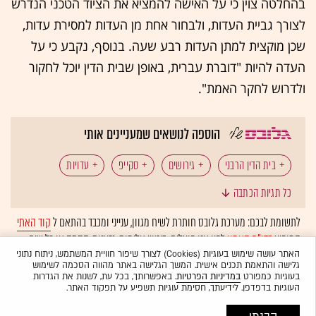
בהחלטה צוין כי על האישה להמציא את הציוד הטכני הנדרש
לצורך גביית העדות, ולבחור אחת מן העדות למסירת עדות,
שכן מוקצית למתן העדות רבע שעה. בנוסף, נקבע כי על
העדה להיות "דוברת עברית, באופן שבית הדין יוכל לחקור
ולדרוש לחקר האמת".
הוספה לנושאים שמעניינים אותי
בית הדין הרבני
גירושים
סקייפ
עדויות
כל תגיות הכתבה
שיחות וידאו (וידאו קונפרנס)
לתשומת לבכם: מערכת גלובס חותרת לשיח מגוון, ענייני ומכבד בהתאם ל
קוד האתי
המופיע
בדו"ח האמון
לפיו אנו פועלים. ביטויי אלימות, גזענות, הסתה או כל שיח
בלתי הולם אחר מסוננים בצורה
אוטומטית
ולא יפורסמו באתר.
האתר עושה שימוש בעוגיות (Cookies) לצורך שיפור חוויית המשתמש, ניתוח נתוני
גלישה והתאמת תכנים אישית. המשך הגלישה באתר מהווה הסכמה לשימוש
בעוגיות כמפורט
במדיניות הפרטיות
. באפשרותך, בכל עת, לשנות את הגדרות
העוגיות בדפדפן. לידיעתך, חסימת עוגיות תשפיע על תפקוד האתר.