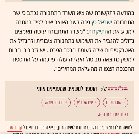
בהודעה לתקשורת שהוציא משרד התחבורה נכתב כי שר
התחבורה
ישראל כץ
פנה לשר האוצר יאיר לפיד במטרה
למנוע את ה
התייקרות
: "משרד התחבורה עושה מאמצים
גדולים להגביר את השימוש בתחבורה ציבורית ולהגדיל את
האטרקטיביות שלה לעומת הרכב הפרטי. יש לזכור כי הרווח
למשק כתוצאה מביטול העלייה עולה פי כמה על התוספת
ההכנסה הצפויה מהעלאת המחירים".
הוספה לנושאים שמעניינים אותי
אוטובוסים
ישראל כ"ץ
רכבת ישראל
כל תגיות הכתבה
תחבורה ציבורית
העלאת מחירים
לתשומת לבכם: מערכת גלובס חותרת לשיח מגוון, ענייני ומכבד בהתאם ל
קוד האתי
המופיע
בדו"ח האמון
לפיו אנו פועלים. ביטויי אלימות, גזענות, הסתה או כל שיח