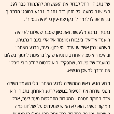
של נתניהו, החל לבדוק את האפשרות להתמודד כבר לפני
חצי שנה כמעט. כל הזמן הזה נתניהו נמנע במופגן מלתמוך
בו, או אפילו לרמוז לו בקריצת-עין כי "יהיה בסדר".
נתניהו נמנע מלעשות זאת כיוון שסבר ששלום לא יהיה
מועמד אידיאלי בעבורו (מועמד אידיאלי בעבור נתניהו,
משמע: נתן אשל או עו"ד יוסי כהן). כעת, ברגע האחרון
ובהיעדר אופציה אחרת, נתניהו שוקל ברצינות לתמוך בשלום
כמועמד של פשרה, שתפקידו הוא לחסום לח"כ רובי ריבלין
את הדרך למשכן הנשיא.
מדוע הגיע ראש הממשלה לרגע האחרון בלי מועמד משלו?
מפני שדחה את הטיפול בנושא לרגע האחרון. נתניהו הוא
אדם ממוקד מטרה - המטרות מתחלפות מעת לעת, אבל
המיקוד נשאר. הוא לא האיש שמעמיס על שולחנו כמה
משימות, ומטפל במקביל בכל אחת מהן. אצלו הן מגיעות