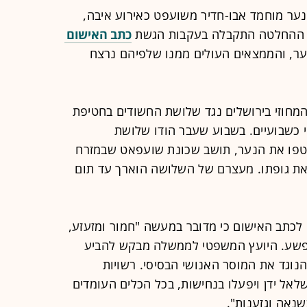
הנער מוחמד אבו-חדיר משועפט כאירוע איבה,
ה. ההחלטה התקבלה בעקבות הגשת
כתב האישום
צח הנער, והממצאים העולים ממנו שלפיהם נרצח
מחוזי בירושלים נגד שלושת החשודים בחטיפת
י כשבועיים. בשבוע שעבר הודו שלושת
טפו את הנער, תושב שכונת שועפאט שבמזרח
 את גופתו. מעצרם של השלושה הוארך עד תום
כתב האישום כי מדובר במעשה "חמור ומזעזע,
מפשע. היועץ המשפטי לממשלה מבקש להביע
נוגד את המוסר האנושי הבסיסי. רשויות
אל ידן ויפעלו בנחישות, בכל הכלים העומדים
שנאה וגזענות".