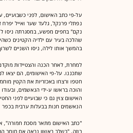
על-פי כתב האישום, לפני כשבועיים, 
נפתלי פרנקל, גלעד שער ואייל יפרח ז
שהלכה בעיר עם ילדיה הקטינים כשהיא 
בהמשך אותו לילה, ניסו השניים לשרוף
למחרת, לאחר הכנה והצטיידות מוקדמ
שתכננו. על-פי האישומים, הם יצאו 
חטפו ורצחו באכזריות את הקטין מוחמ
והוכה בראשו ע-ידי הנאשמים, ובעודו
האישום צוין גם כי שבועיים לפני החט
הנאשמים חנות בבעלות ערבית בכפר ח
"כתב האישום מתאר מסכת חמורה", אמ
רוזה. "בשלב ראשון נראה אם חומר החק