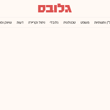
''ן ותשתיות
משפט
טכנולוגיה
גלובלי
ניהול וקריירה
דעות
שיווק ופ