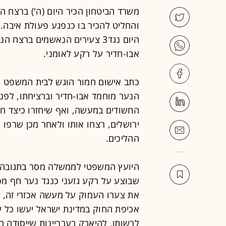
משרד הביטחון הכיר היום (ה') ברצח 
והחליט להכיר בו כנפגע פעולת איב
היום נגד3 צעירים הנאשמים בר
אבו-חדיר על רקע לאומני.
כתב אישום חמור הוגש לבית המשפט ה
הנער מוחמד אבו-חדיר וברציחתו, לפנ
החשודים במעשה, ואף שיחזרו כיצד ח
ירושלים, רצחו אותו ולאחר מכן שרפו
ההליכים.
היועץ המשפטי לממשלה מסר בתגובה ל
שבוצע על רקע גזעני כנגד נער חף 
את צערו העמוק על מעשה אכזרי זה, ה
אכיפת החוק במדינת ישראל יעשו כל של
לרשותן, להיאבק בעבריינות שייסודה ב