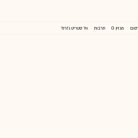
רסום
מגזין G
תרבות
וול סטריט ג'ורנל