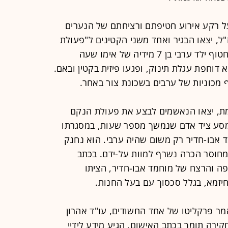
על רקע אירוע חטיפתם ורציחתם של הנערים
"ל, יצאו הבגיר ואחד משני הקטינים ל"פעולת
נקם" בחפים מפשע, במסגרתה ניסו לחטוף ילד ערבי בן 7 מידיה של אימו שעה
דוחפת עגלת תינוק, ופגעו פיזית בקטין ובאם.
 מכוניות של ערבים בשכונת צור באחר.
ת, יצאו הנאשמים לבצע את פעולת הנקם
למסע ציד אדם שנמשך מספר שעות, במסגרתו
ד אבו-חדיר רק משום שהיה ערבי. הוא נחנק
 מחוסר הכרה נשרף למוות על-ידם. בכתב
יפה והרצח של מוחמד אבו-חדיר, הציתו
יזמא, בגלל סכסוך עם בעל החנות.
ר פרקליטו של אחד החשודים, עו"ד אהרון
ירה תומך בכתב האישום. הגיע מידע לידיי