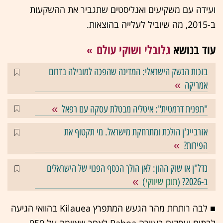
ועידה עם משקיעים ואנליסטים שתגביר את ההשקעות
ב-2015, מה שיוביל לעלייה בהוצאות.
עוד בנושא
גלובלי ושוקי עולם
בזכות הנשק הישראלי: המדינה שהפכה למובילה בדרום
אמריקה
"תפנית דרמטית": איטליה מבטלת עסקה עם רפאל
אזרבייג'ן הולכת ומתרחקת מישראל. מי תקטוף את
הפירות?
נדל"ן או שוק ההון: לאן הולך הכסף הפנוי של הישראלים
ב-2026? (
תוכן שיווקי
)
■ לבה רותחת מהר הגעש המתפרץ Kilauea בהוואי הגיעה
לבתים ועסקים בעיירה Pahoa לאחר שאיימה על 950