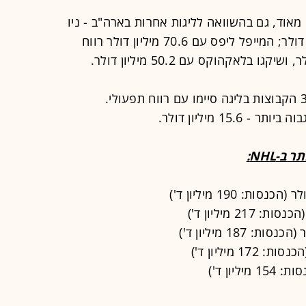
מאוד, גם בהשוואה לליגות אחרות בארה"ב - ניו
יורק ריינג'רס סיימו בפלוס 84.4 מיליון דולר; המייפל ליפס עם 70.6 מיליון דולר רווח
למרות הנתונים המצוינים, רק 20 מ-30 הקבוצות בליגה סיימו עם רווח תפעולי.
15 מיליון דולר.
-NHL: