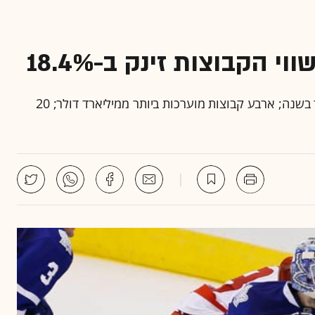
"פורבס": 30 הקבוצות בליגה הכניסו 3.7 מיליארד דולר בשנה; ארבע קבוצות מוערכות ביותר ממיליארד דולר; 20