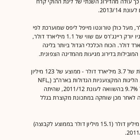
וצה. כך עולה מהדירוג השנתי של ליגת ההוקי קרח
2013/14.
, מעל כולן טורונטו מייפל ליפס שמוערכת לפי
"פורבס" ב-1.3 מיליארד דולר; אחריה ניו יורק ריינג'רס עם שווי של 1.1 מיליארד דולר,
רד דולר. הכוח הכלכלי הגדול ביותר בליגה
ובילות בדירוג מגיעות מהמדינה הצפונית.
30 הקבוצות בליגה רשמו הכנסה כוללת של 3.7 מיליארד דולר - ממוצע של 123 מיליון
דולר לקבוצה, הנמוך ביותר מבין ארבע הליגות המקצועניות הגדולות בארה"ב (NFL,
MLB, NBA, NHL). מדובר בעלייה של 9.7% בהשוואה לעונת 2011/12, שהיתה
ה לאחר מכן שוחקה במתכונת מקוצרת בגלל
הרווח התפעולי הכולל הסתכם ב-453 מיליון דולר (15.1 מיליון דולר בממוצע לקבוצה)