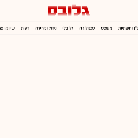
''ן ותשתיות
משפט
טכנולוגיה
גלובלי
ניהול וקריירה
דעות
שיווק ופ