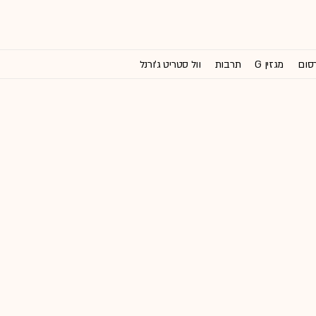
רסום
מגזין G
תרבות
וול סטריט ג'ורנל