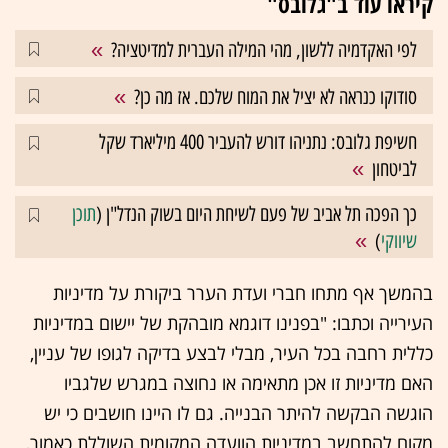
קיראו עוד ב"גלובס"
לפי האקדמיה ללשון, מהי המילה העברית למדיטציה?
סודוקו כנראה לא יציל את המוח שלכם. אז מה כן?
חשיפת גלובס: נתניהו דורש להעביר 400 מיליארד שקל
לביטחון
כך הפכה תל אביב של פעם לשיחת היום בשוק הנדל"ן (
תוכן
שיווקי
)
בהמשך אף מתחו חברי ועדת הערר ביקורת על מדיניות
העירייה וכתבו: "בפנינו דוגמא מובהקת של יישום במדיניות
כללית רחבה בכל העיר, מבלי לבצע בדיקה לגופו של עניין,
האם מדיניות זו אכן מתאימה או נחוצה במגרש שלגביו
הוגשה הבקשה להיתר הבנייה. גם לו היינו חושבים כי יש
מקום להתחשב במדיניות הוועדה המקומית השוללת כאמור,