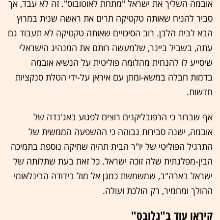
אובמה השליך את ישראל "מתחת לאוטובוס". זה לא עבד, אך
סביר להניח שאותה טקטיקה תרים את ראשה שנית במרוץ
הבא לבית הלבן. רוב הסיכויים שאותה טקטיקה לא תעבוד גם
עתה, בשביל ביינר, שלמעשה רותם את המנהיג הישראלי
שיסייע לו להנחית מהלומה פוליטית על הנשיא אובמה
בדמות חבלה במשא-ומתן עם איראן על-ידי הטלת סנקציות
חדשות.
אף שברור כי הרפובליקנים רוצים לפגוע באג'נדה של
אובמה, ישנה סבירות גבוהה כי ההשפעה הממשית של
התרגיל הפוליטי של יו"ר הבית תהיה שחיקה נוספת בתמיכה
הבין-מפלגתית שלה זוכה ישראל. כל זאת בעת שתלותה של
ישראל בארה"ב, שמשמשת כמגן אל מול בידודה הבינלאומי
ההולך ומחמיר, רק הולכת ועולה.
קיראו עוד ב"גלובס"