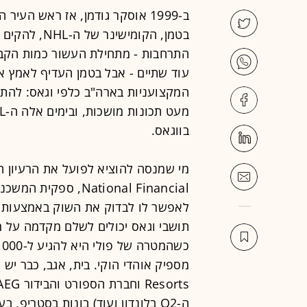
ב-1999 אוסקר גודמן, אז ראש הע
בטמן, הקומיש
עוד שתיים - אבל בטמן העדיף לאמץ א
המקצועניות בארה"ב כלפי וגאס: להתר
בווגאס.
National Financial,
תושבי וגאס יכולים לשלם מקדמה על 
ה-O2 בלונדון ועוד) בונות בסטריפ, בעלות של 375 מיליון דולר.