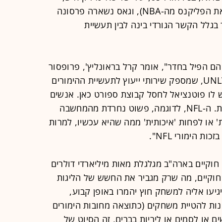
אפשר לראות את הסיינטס מה-NFL ואת הפליקנס מה-NBA), וגאס נשארה פרסונה
 בגלל הקשר הגורדי בינה לבין תעשיית
הם הפיל בחדר", אומר קרל בראונליץ', פרופסור
בבית הספר למלונאות באוניברסיטת UNLV, שמספק שירותי ייעוץ לתעשיית ההימורים
ש לו פוטנציאל לחסל קבוצת ספורט כאן. אנשים
מפחדים מהכתם של האשמות בשחיתות. ה-NFL, לדוגמה, פשוט נחרדת מהמחשבה
או לפחות 'איכותית' ממה שהיא עכשיו, למרות
 הימורי NFL".
חוקיים בארה"ב מגלגלת מאות מיליארדי דולרים
חוקיים, מה שרק מגביר את החשש של הליגות
יעו אליה למשחק חוץ יהמרו באופן קבוע,
נות להטיית משחקים (כתוצאה מחובות הימורים
ם או לסמים או ליריות בברים, זה הסיוט של