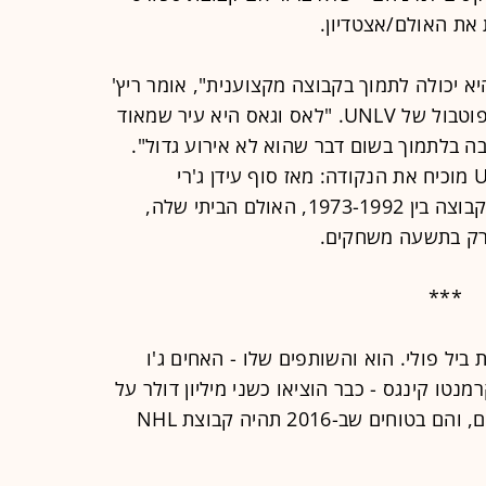
את האולם/אצטדיון.
א יכולה לתמוך בקבוצה מקצוענית", אומר ריץ'
אבג'יאן, לשעבר עוזר מאמן בקבוצת הפוטבול של UNLV. "לאס וגאס היא עיר שמאוד
בה בלתמוך בשום דבר שהוא לא אירוע גדול".
המקרה של קבוצת הכדורסל של UNLV מוכיח את הנקודה: מאז סוף עידן ג'רי
טרקניאן, המאמן האגדי שהדריך את הקבוצה בין 1973-1992, האולם הביתי שלה,
***
יל פולי. הוא והשותפים שלו - האחים ג'ו
נטו קינגס - כבר הוציאו כשני מיליון דולר על
הקמפיין למכירת המנויים הפוטנציאליים, והם בטוחים שב-2016 תהיה קבוצת NHL