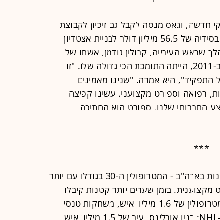
קי חדשה, וגאס מנסה לקבל גם זיכיון לקבוצת
MLS. בדצמבר מועצת העיר אישרה סובסידיה של 56.5 מיליון דולר לבניית אצטדיון
 מיליון דולר, מהלך שראש העירייה, קרולין גודמן, אשתו של
אוסקר גודמן שהחליפה אותו בתפקיד ב-2011, הייתה התומכת הכי גדולה שלו. "זו
התפקיד", היא אמרה. "שנינו מאמינים
, רפואה וספורט מקצועני. עשינו קפיצה
צע התרבותי שלנו. ספורט הוא החתיכה
***
וגאס היא אחת הערים הגדולות האחרונות בארה"ב - המטרופולין ה-30 בגודלו עם יותר
רט מקצוענית. בזמן שערים יותר קטנות קיבלו
קבוצות בליגות פופולריות (בנאשוויל, מטרופולין של 1.6 מיליון איש, משחקות טנסי
טייטנס מה-NFL ונשוויל פרדטורס מה-NHL; בניו אורלינס, עיר של 1.5 מיליון איש,