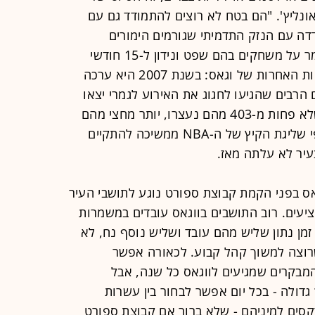
בור ב-NFL", אמר בראונליץ'. "הם בטח לא רוצים להתמודד גם עם
NBA, שכבר התמודדה עם הנזק התדמיתי שגורמים הימורים
בפרשת השופט טים דונהי (הודה שהימר על משחקים בהם שפט ונידון ל-15 חודשי
מאסר ב-2008), יש צלקות מהאטרקציות האחרות של וגאס: בשנת 2007 היא ערכה
הרבים שהגיעו לחגוג את האירוע לגמרי יצאו
משליטה בלילות הארוכים בסטריפ, כשלא פחות מ-403 מהם נעצרו, יותר מחצי מהם
על עבירות שקשורות לזנות, ואף-על-פי שליגת הקיץ של ה-NBA ממשיכה להתקיים
עיר לא עלתה מאז.
אס בפני הקמת קבוצת ספורט נוגע לתושבי העיר
יעים. רוב התושבים בווגאס עובדים במשמרות
זמן נתון שליש מהם עובד ושליש נוסף נח, לא
שרוצה למשוך קהל קבוע. לכאורה אפשר
פער הזה עם 40 מיליון המבקרים שמגיעים לווגאס כל שנה, אבל
ולה - בכל יום אפשר לבחור בין עשרות
קסים למיניהם - שלא ברור אם קבוצת ספורט