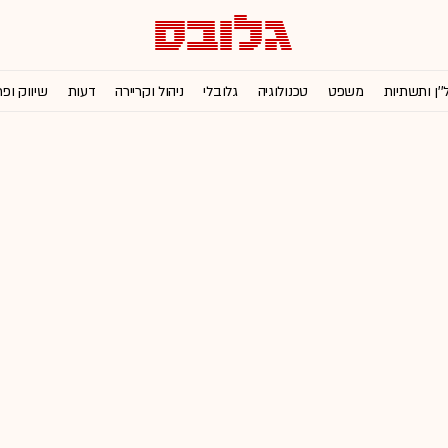
''ן ותשתיות
משפט
טכנולוגיה
גלובלי
ניהול וקריירה
דעות
שיווק ופ