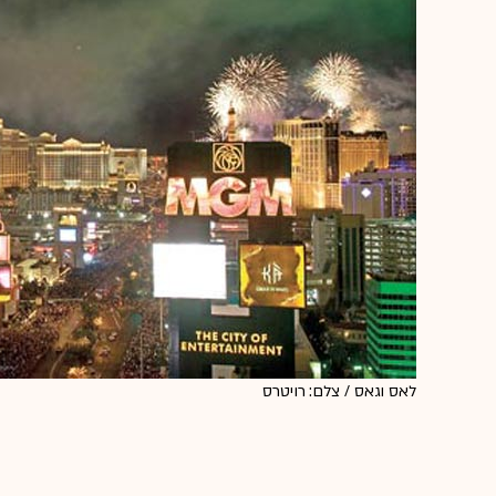
לאס וגאס / צלם: רויטרס