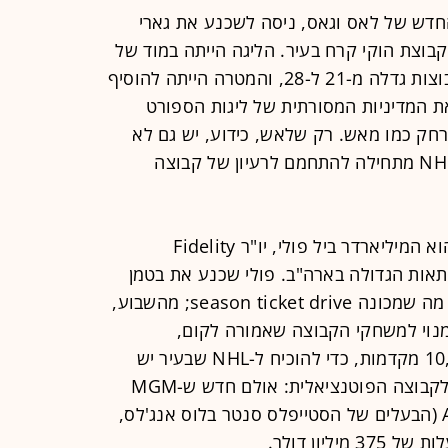
יר החדש של לאס וגאס, ניסה לשכנע את גארי
ינר של ה-NHL, להקים קבוצת הוקי קרח בעיר. הליגה הייתה במוד של
התרחבות - מתחילת העשור כמות הקבוצות גדלה מ-21 ל-28, והמטרה הייתה להוסיף
ת המדיניות המסורתית של ליגות הספורט
חק כמו מאש. רק שלאש, כידוע, יש גם לא
מעט תכונות מושכות, ובימים אלה ה-NHL מתחילה להתחמם לרעיון של קבוצה
מי שמנסה להוציא לפועל את הרעיון הוא המיליארדר ביל פולי, יו"ר Fidelity
 ספקית המשכנתאות הגדולה בארה"ב. פולי שכנע את בטמן
לאפשר לו לבדוק את השוק באמצעות מה שמכונה season ticket drive; מהשבוע,
מנוי למשחקי הקבוצה שאמורה לקום,
כשהמטרה של פולי היא להגיע ל-10,000 מקדמות, כדי להוכיח ל-NHL שבעיר יש
מספיק אוהדי הוקי. בית, אגב, כבר יש לקבוצה הפוטנציאלית: אולם חדש ש-MGM
Resorts וחברת הספורט והבידור AEG (הבעלים של הסטייפלס סנטר בלוס אנג'לס,