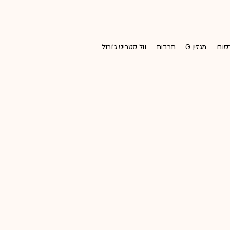
רסום
מגזין G
תרבות
וול סטריט ג'ורנל