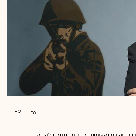
ת היה במיני-עימות בין
בנימין נתניהו
ל
יצחק