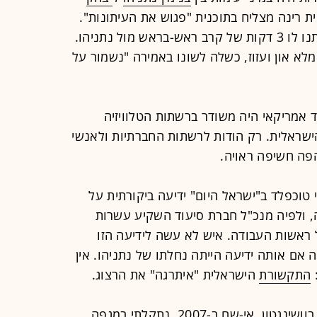
 רינה מצליח בתוכנית "פגוש את העיתונות".
אחרי חודשים שהרצוג זעק לעימות, ניתנו לו 3 דקות של קרב ראש-בראש מול נתניהו.
מלא און ועזוז, כשלה לשונו באמירה "נשמור על
 אמריקאי היה משודר ברשתות הטלוויזיה
ישראלית. רק הודות לרשתות החברתיות ולאנשי
הפה חשיפה ראויה.
 טוכפלד ב"ישראל היום" ידיעה ביקורתית על
, ולפיה מנכ"ל חברת סיעוד השקיע עשרות
 ראשות העבודה. איש לא עשה לידיעה הזו
 אם אותה ידיעה הייתה נחלתו של נתניהו. אין
התקשורת
הישראלית "איתרגה" את הרצוג.
כשחזרתי מתפקיד שליח רשות השידור בוושינגטון, אי-שם ב-2007, נתקלתי במגפה