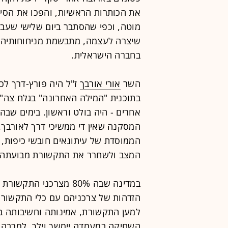
את הכותרות הראשיות, והפכו את הסיקו
מוטה, וכפי שהסתבר ביום שלישי שעב
שיצרה לעצמה, מתבשמת מניחוחותיה, 
בחברה הישראלית.
השר
אורי אורבך
ז"ל היה פורץ-דרך לכ
בתוכנית "המילה האחרונה" בגלח צה"ל
אחרים - היה בולט וראשון. בימים שבהם
המסקנה שאין די ממשיכי דרך לאורבך
הממוסדת של עיתונאים חובשי כיפות, א
המצב ולשחרר את התקשורת מבועתה 
במדינה שבה 80% מצרכני
הזדהות של צרכניהם עם כלי התקשורת.
למען התקשורת, אמינותה וחשיבותה ב
השחיקה במעמדה יימשך וילך, למרבה 