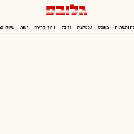
''ן ותשתיות
משפט
טכנולוגיה
גלובלי
ניהול וקריירה
דעות
שיווק ופ