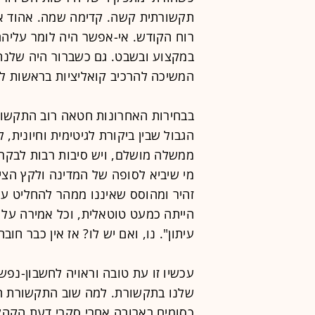
תקשורתית קשה. קדימה שמה. אהוד אול
רוח הקודש. אי-אפשר היה לומר עליהם
המשיכה להרכיב קואליציות בראשות לב
בבחירות האחרונות חטאה רוב התקשור
הגבול שבין ביקורת לגיטימית וחיונית, 
ממשלה מושלם, ויש סיבות רבות לבקר א
מי שיביא לסופה של המדינה ולקץ הצ
זהיר ומהוסס שאיננו ממהר להחליט ע
הייתה כמעט טוטאלית, וכל אמירה על 
עיתון". נו, ואם יש לו? אז אין כבר חוב
עכשיו זו עת טובה וראויה לחשבון-נפש
שלנו בתקשורת. למה שוב התקשורת ה
כסומים בארובה אחרי סקרי דעת הקהל.