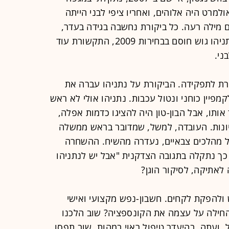
מרט היה אלוהים, ואחריו ציפי לבני הייתה
 מילה רעה. כל ביקורת נחשבה בגידה בעדר,
במקצוע ובשבט. גם כשברור היה שלנתניהו גוש חוסם בבחירות 2009, התקשורת עוד
ני.
ת לתפקידה. הביקורת על נתניהו עברה את
לקמפיין כוחני ונטול עכבות. נתניהו אולי לא ראש
ותו, אבל הבון-טון היה להציגו כדמות אפלה,
יונות. העובדה, למשל, שמדובר בראש ממשלה
ל מהלכים צבאיים, נעדרה מהשיח. ההשחרה
כך נתקלה בתגובה הצדקנית "אבל יש לנתניהו
ה לאתיקה, לסיקור הוגן?
 ולהפקת לקחים. חשבון-נפש מקצועי ואישי
חילה על עצמה את הקונספציה? שוב הלכנו
 ועתה, בהיעדר טיפול ראוי במהות, שוב תפסו