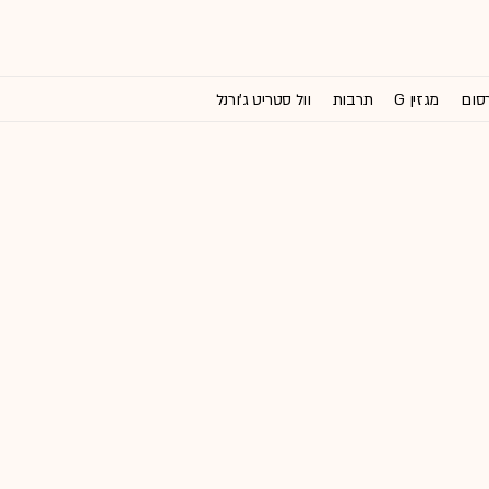
רסום
מגזין G
תרבות
וול סטריט ג'ורנל