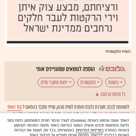
השיח התקשורתי
הוספה לנושאים שמעניינים אותי
גזענות
התקשורת
יפעת מחקרי מדיה
כל תגיות הכתבה
פייסבוק
WhatsApp (וואטסאפ)
לתשומת לבכם: מערכת גלובס חותרת לשיח מגוון, ענייני ומכבד בהתאם ל
קוד האתי
המופיע
בדו"ח האמון
לפיו אנו פועלים. ביטויי אלימות, גזענות, הסתה או כל שיח
בלתי הולם אחר מסוננים בצורה
אוטומטית
ולא יפורסמו באתר.
האתר עושה שימוש בעוגיות (Cookies) לצורך שיפור חוויית המשתמש, ניתוח נתוני
גלישה והתאמת תכנים אישית. המשך הגלישה באתר מהווה הסכמה לשימוש
בעוגיות כמפורט
במדיניות הפרטיות
. באפשרותך, בכל עת, לשנות את הגדרות
העוגיות בדפדפן. לידיעתך, חסימת עוגיות תשפיע על תפקוד האתר.